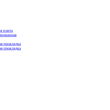
я плита
ированная
ая прокладка
ая прокладка