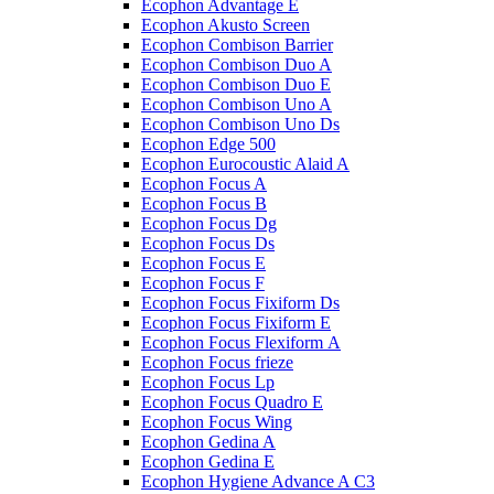
Ecophon Advantage E
Ecophon Akusto Screen
Ecophon Combison Barrier
Ecophon Combison Duo A
Ecophon Combison Duo E
Ecophon Combison Uno A
Ecophon Combison Uno Ds
Ecophon Edge 500
Ecophon Eurocoustic Alaid A
Ecophon Focus A
Ecophon Focus B
Ecophon Focus Dg
Ecophon Focus Ds
Ecophon Focus E
Ecophon Focus F
Ecophon Focus Fixiform Ds
Ecophon Focus Fixiform E
Ecophon Focus Flexiform А
Ecophon Focus frieze
Ecophon Focus Lp
Ecophon Focus Quаdro E
Ecophon Focus Wing
Ecophon Gedina A
Ecophon Gedina E
Ecophon Hygiene Advance A C3