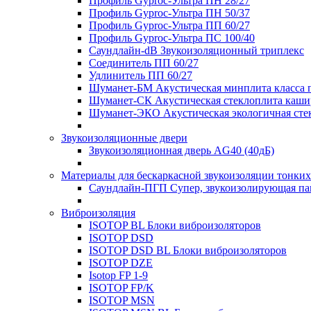
Профиль Gyproc-Ультра ПН 28/27
Профиль Gyproc-Ультра ПН 50/37
Профиль Gyproc-Ультра ПП 60/27
Профиль Gyproc-Ультра ПС 100/40
Саундлайн-dB Звукоизоляционный триплекс
Соединитель ПП 60/27
Удлинитель ПП 60/27
Шуманет-БМ Акустическая минплита класса 
Шуманет-СК Акустическая стеклоплита каши
Шуманет-ЭКО Акустическая экологичная сте
Звукоизоляционные двери
Звукоизоляционная дверь AG40 (40дБ)
Материалы для бескаркасной звукоизоляции тонких
Саундлайн-ПГП Супер, звукоизолирующая пан
Виброизоляция
ISOTOP BL Блоки виброизоляторов
ISOTOP DSD
ISOTOP DSD BL Блоки виброизоляторов
ISOTOP DZE
Isotop FP 1-9
ISOTOP FP/K
ISOTOP MSN