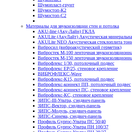
Шумопласт-грунт
Шумостоп-К2
Шумостоп-С2
Материалы для звукоизоляции стен и потолка
AKU-line (Aку-Лайн) ГКЛА
AKULite (АкуЛайт) Акустическая минеральна
AKULite NEO Акустическая стеклоплита тон
Вибросил (виброакустический герметик)
Вибростек М-100 ленточная звукоизоляционн
Вибростек М-150 ленточная звукоизоляционн
Виброфлекс 1/30, потолочный подвес
Виброфлекс EP/25, стеновое крепление
ВИБРОФЛЕКС-Wave
Виброфлекс-К15, потолочный подвес
Виброфлекс-коннект ПП, потолочный подвес
Виброфлекс-коннект ПС, стеновое крепление
Виброфлекс-КС, стеновое крепление
ЗИПС-III-Ультра, сэндвич-панель
ЗИПС-Вектор, сэндвич-панель
ЗИПС-Модуль, сэндвич-панель
ЗИПС-Синема, сэндвич-панель
Профиль Gyproc-Ультра ПC 50/40
Профиль Gyproc-Ультра ПН 100/37