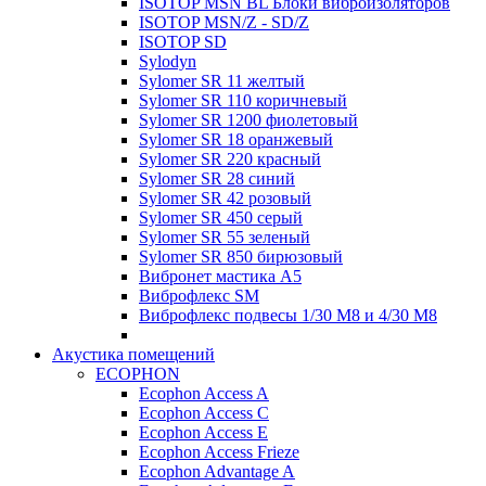
ISOTOP MSN BL Блоки виброизоляторов
ISOTOP MSN/Z - SD/Z
ISOTOP SD
Sylodyn
Sylomer SR 11 желтый
Sylomer SR 110 коричневый
Sylomer SR 1200 фиолетовый
Sylomer SR 18 оранжевый
Sylomer SR 220 красный
Sylomer SR 28 синий
Sylomer SR 42 розовый
Sylomer SR 450 серый
Sylomer SR 55 зеленый
Sylomer SR 850 бирюзовый
Вибронет мастика А5
Виброфлекс SM
Виброфлекс подвесы 1/30 М8 и 4/30 М8
Акустика помещений
ECOPHON
Ecophon Access A
Ecophon Access C
Ecophon Access E
Ecophon Access Frieze
Ecophon Advantage A