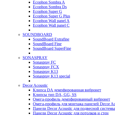
Ecophon Sombra A
Ecophon Sombra Ds
Ecophon Super G
Ecophon Super G Plus
Ecophon Wall panel A
Ecophon Wall panel C
SOUNDBOARD
SoundBoard Extrafine
SoundBoard Fine
SoundBoard SuperFine
SONASPRAY
Sonaspray FC
Sonaspray FCX
Sonaspray K13
Sonaspray K13 special
Decor Acoustic
Клипса DA демпфированная вибронет
Клипсы тип DA, GG, SS
Омега-профиль демпфированный вибронет
Омега-профиль для монтажа панелей Decor Ac
Панели Decor Acoustic для подвесной системы
Панели Decor Acoustic для потолков и стен