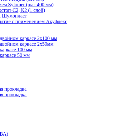
ем Sylomer (шаг 400 мм)
топ-С2, К2 (1 слой)
ем Шумопласт
рытие с применением Акуфлекс
 двойном каркасе 2х100 мм
 двойном каркасе 2х50мм
каркасе 100 мм
каркасе 50 мм
ая прокладка
ая прокладка
ВА)