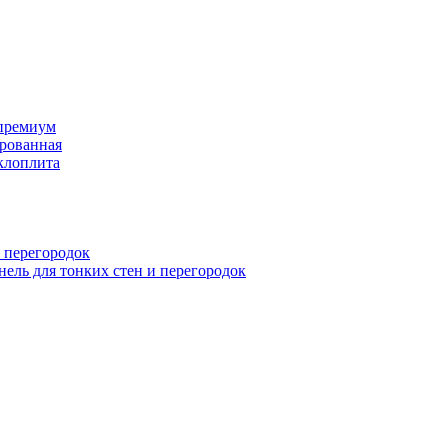
премиум
рованная
клоплита
 перегородок
ель для тонких стен и перегородок