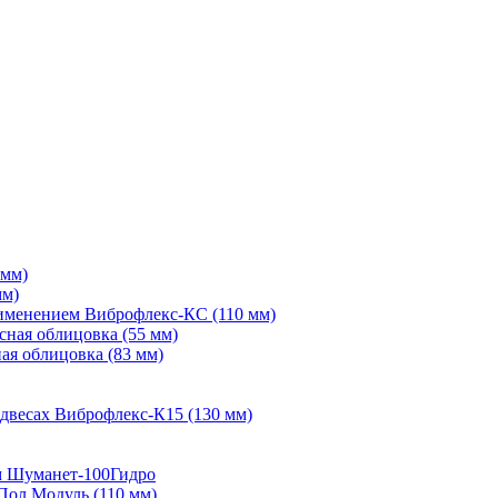
 мм)
мм)
рименением Виброфлекс-КС (110 мм)
сная облицовка (55 мм)
ая облицовка (83 мм)
двесах Виброфлекс-К15 (130 мм)
м Шуманет-100Гидро
Пол Модуль (110 мм)