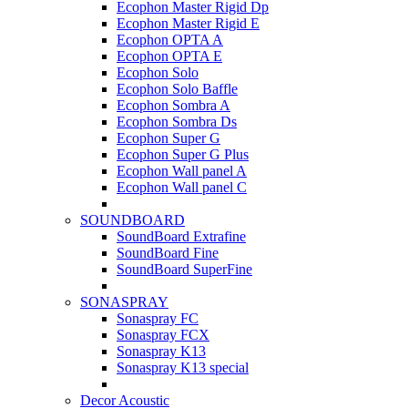
Ecophon Master Rigid Dp
Ecophon Master Rigid E
Ecophon OPTA A
Ecophon OPTA E
Ecophon Solo
Ecophon Solo Baffle
Ecophon Sombra A
Ecophon Sombra Ds
Ecophon Super G
Ecophon Super G Plus
Ecophon Wall panel A
Ecophon Wall panel C
SOUNDBOARD
SoundBoard Extrafine
SoundBoard Fine
SoundBoard SuperFine
SONASPRAY
Sonaspray FC
Sonaspray FCX
Sonaspray K13
Sonaspray K13 special
Decor Acoustic