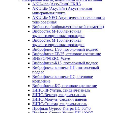
AKU-line (Aку-Лайн) ГКЛА
AKULite (АкуЛайт) Акустическая
минеральная плита
AKULite NEO Акустическая стеклоплита
тонированная
Вибросил (виброакустический герметик)
Вибростек М-100 ленточная
звукоизоляционная прокладка
Вибростек М-150 ленточная
звукоизоляционная прокладка
Виброфлекс 1/30, потолочный подвес
Виброфлекс EP/25, стеновое крепление
ВИБРОФЛЕКС-Wave
Виброфлекс-К15, потолочный подвес
Виброфлекс-коннект ПП, потолочный
подвес
Виброфлекс-коннект ПС, стеновое
крепление
Виброфлекс-КС, стеновое крепление
ЗИПС-III-Ультра, сэндвич-панель
ЗИПС-Вектор, сэндвич-панель
ЗИПС-Модуль, сэндвич-панель
ЗИПС-Синема, сэндвич-панель
Профиль Gyproc-Ультра ПC 50/40
Профиль Gyproc-Ультра ПН 100/37