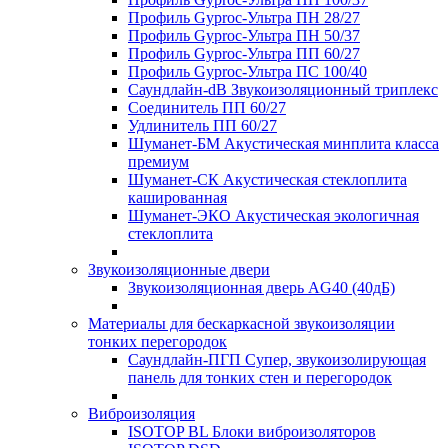
Профиль Gyproc-Ультра ПН 28/27
Профиль Gyproc-Ультра ПН 50/37
Профиль Gyproc-Ультра ПП 60/27
Профиль Gyproc-Ультра ПС 100/40
Саундлайн-dB Звукоизоляционный триплекс
Соединитель ПП 60/27
Удлинитель ПП 60/27
Шуманет-БМ Акустическая минплита класса
премиум
Шуманет-СК Акустическая стеклоплита
кашированная
Шуманет-ЭКО Акустическая экологичная
стеклоплита
Звукоизоляционные двери
Звукоизоляционная дверь AG40 (40дБ)
Материалы для бескаркасной звукоизоляции
тонких перегородок
Саундлайн-ПГП Супер, звукоизолирующая
панель для тонких стен и перегородок
Виброизоляция
ISOTOP BL Блоки виброизоляторов