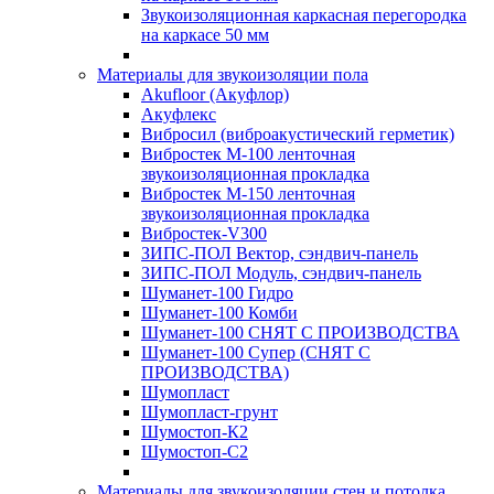
Звукоизоляционная каркасная перегородка
на каркасе 50 мм
Материалы для звукоизоляции пола
Akufloor (Акуфлор)
Акуфлекс
Вибросил (виброакустический герметик)
Вибростек М-100 ленточная
звукоизоляционная прокладка
Вибростек М-150 ленточная
звукоизоляционная прокладка
Вибростек-V300
ЗИПС-ПОЛ Вектор, сэндвич-панель
ЗИПС-ПОЛ Модуль, сэндвич-панель
Шуманет-100 Гидро
Шуманет-100 Комби
Шуманет-100 СНЯТ С ПРОИЗВОДСТВА
Шуманет-100 Супер (СНЯТ С
ПРОИЗВОДСТВА)
Шумопласт
Шумопласт-грунт
Шумостоп-К2
Шумостоп-С2
Материалы для звукоизоляции стен и потолка