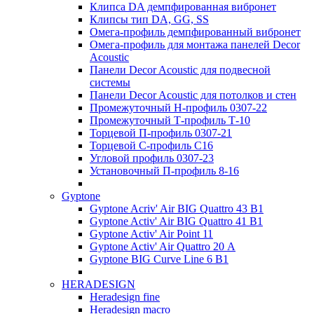
Клипса DA демпфированная вибронет
Клипсы тип DA, GG, SS
Омега-профиль демпфированный вибронет
Омега-профиль для монтажа панелей Decor
Acoustic
Панели Decor Acoustic для подвесной
системы
Панели Decor Acoustic для потолков и стен
Промежуточный Н-профиль 0307-22
Промежуточный Т-профиль Т-10
Торцевой П-профиль 0307-21
Торцевой С-профиль С16
Угловой профиль 0307-23
Установочный П-профиль 8-16
Gyptone
Gyptone Acriv' Air BIG Quattro 43 В1
Gyptone Activ' Air BIG Quattro 41 B1
Gyptone Activ' Air Point 11
Gyptone Activ' Air Quattro 20 А
Gyptone BIG Curve Line 6 B1
HERADESIGN
Heradesign fine
Heradesign macro