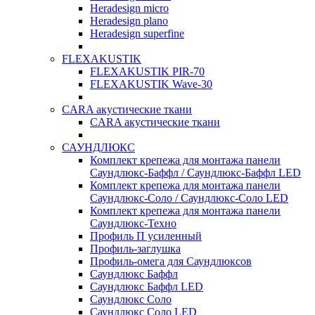
Heradesign micro
Heradesign plano
Heradesign superfine
FLEXAKUSTIK
FLEXAKUSTIK PIR-70
FLEXAKUSTIK Wave-30
CARA акустические ткани
CARA акустические ткани
САУНДЛЮКС
Комплект крепежа для монтажа панели
Саундлюкс-Баффл / Саундлюкс-Баффл LED
Комплект крепежа для монтажа панели
Саундлюкс-Соло / Саундлюкс-Соло LED
Комплект крепежа для монтажа панели
Саундлюкс-Техно
Профиль П усиленный
Профиль-заглушка
Профиль-омега для Саундлюксов
Саундлюкс Баффл
Саундлюкс Баффл LED
Саундлюкс Соло
Саундлюкс Соло LED