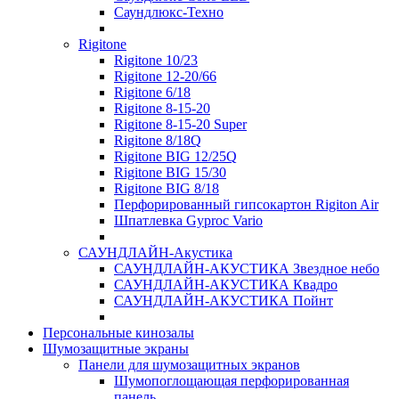
Саундлюкс-Техно
Rigitone
Rigitone 10/23
Rigitone 12-20/66
Rigitone 6/18
Rigitone 8-15-20
Rigitone 8-15-20 Super
Rigitone 8/18Q
Rigitone BIG 12/25Q
Rigitone BIG 15/30
Rigitone BIG 8/18
Перфорированный гипсокартон Rigiton Air
Шпатлевка Gyproc Vario
САУНДЛАЙН-Акустика
САУНДЛАЙН-АКУСТИКА Звездное небо
САУНДЛАЙН-АКУСТИКА Квадро
САУНДЛАЙН-АКУСТИКА Пойнт
Персональные кинозалы
Шумозащитные экраны
Панели для шумозащитных экранов
Шумопоглощающая перфорированная
панель