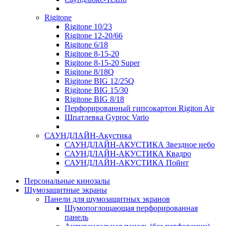
Rigitone
Rigitone 10/23
Rigitone 12-20/66
Rigitone 6/18
Rigitone 8-15-20
Rigitone 8-15-20 Super
Rigitone 8/18Q
Rigitone BIG 12/25Q
Rigitone BIG 15/30
Rigitone BIG 8/18
Перфорированный гипсокартон Rigiton Air
Шпатлевка Gyproc Vario
САУНДЛАЙН-Акустика
САУНДЛАЙН-АКУСТИКА Звездное небо
САУНДЛАЙН-АКУСТИКА Квадро
САУНДЛАЙН-АКУСТИКА Пойнт
Персональные кинозалы
Шумозащитные экраны
Панели для шумозащитных экранов
Шумопоглощающая перфорированная
панель