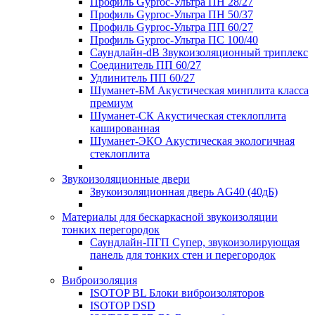
Профиль Gyproc-Ультра ПН 28/27
Профиль Gyproc-Ультра ПН 50/37
Профиль Gyproc-Ультра ПП 60/27
Профиль Gyproc-Ультра ПС 100/40
Саундлайн-dB Звукоизоляционный триплекс
Соединитель ПП 60/27
Удлинитель ПП 60/27
Шуманет-БМ Акустическая минплита класса
премиум
Шуманет-СК Акустическая стеклоплита
кашированная
Шуманет-ЭКО Акустическая экологичная
стеклоплита
Звукоизоляционные двери
Звукоизоляционная дверь AG40 (40дБ)
Материалы для бескаркасной звукоизоляции
тонких перегородок
Саундлайн-ПГП Супер, звукоизолирующая
панель для тонких стен и перегородок
Виброизоляция
ISOTOP BL Блоки виброизоляторов
ISOTOP DSD