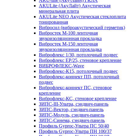
AKU-line (Aку-Лайн) ГКЛА
AKULite (АкуЛайт) Акустическая
минеральная плита
AKULite NEO Акустическая стеклоплита
тонированная
Вибросил (виброакустический герметик)
Вибростек М-100 ленточная
звукоизоляционная прокладка
Вибростек М-150 ленточная
звукоизоляционная прокладка
Виброфлекс 1/30, потолочный подвес
Виброфлекс EP/25, стеновое крепление
ВИБРОФЛЕКС-Wave
Виброфлекс-К15, потолочный подвес
Виброфлекс-коннект ПП, потолочный
подвес
Виброфлекс-коннект ПС, стеновое
крепление
Виброфлекс-КС, стеновое крепление
ЗИПС-III-Ультра, сэндвич-панель
ЗИПС-Вектор, сэндвич-панель
ЗИПС-Модуль, сэндвич-панель
ЗИПС-Синема, сэндвич-панель
Профиль Gyproc-Ультра ПC 50/40
Профиль Gyproc-Ультра ПН 100/37