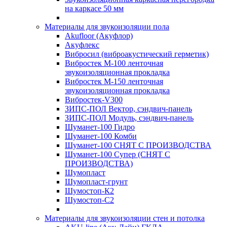
на каркасе 50 мм
Материалы для звукоизоляции пола
Akufloor (Акуфлор)
Акуфлекс
Вибросил (виброакустический герметик)
Вибростек М-100 ленточная
звукоизоляционная прокладка
Вибростек М-150 ленточная
звукоизоляционная прокладка
Вибростек-V300
ЗИПС-ПОЛ Вектор, сэндвич-панель
ЗИПС-ПОЛ Модуль, сэндвич-панель
Шуманет-100 Гидро
Шуманет-100 Комби
Шуманет-100 СНЯТ С ПРОИЗВОДСТВА
Шуманет-100 Супер (СНЯТ С
ПРОИЗВОДСТВА)
Шумопласт
Шумопласт-грунт
Шумостоп-К2
Шумостоп-С2
Материалы для звукоизоляции стен и потолка