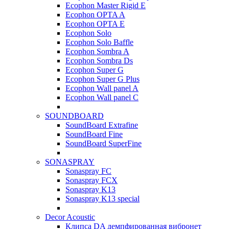
Ecophon Master Rigid E
Ecophon OPTA A
Ecophon OPTA E
Ecophon Solo
Ecophon Solo Baffle
Ecophon Sombra A
Ecophon Sombra Ds
Ecophon Super G
Ecophon Super G Plus
Ecophon Wall panel A
Ecophon Wall panel C
SOUNDBOARD
SoundBoard Extrafine
SoundBoard Fine
SoundBoard SuperFine
SONASPRAY
Sonaspray FC
Sonaspray FCX
Sonaspray K13
Sonaspray K13 special
Decor Acoustic
Клипса DA демпфированная вибронет