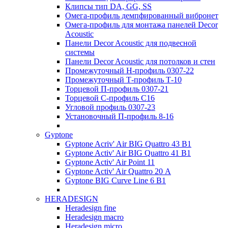
Клипсы тип DA, GG, SS
Омега-профиль демпфированный вибронет
Омега-профиль для монтажа панелей Decor
Acoustic
Панели Decor Acoustic для подвесной
системы
Панели Decor Acoustic для потолков и стен
Промежуточный Н-профиль 0307-22
Промежуточный Т-профиль Т-10
Торцевой П-профиль 0307-21
Торцевой С-профиль С16
Угловой профиль 0307-23
Установочный П-профиль 8-16
Gyptone
Gyptone Acriv' Air BIG Quattro 43 В1
Gyptone Activ' Air BIG Quattro 41 B1
Gyptone Activ' Air Point 11
Gyptone Activ' Air Quattro 20 А
Gyptone BIG Curve Line 6 B1
HERADESIGN
Heradesign fine
Heradesign macro
Heradesign micro