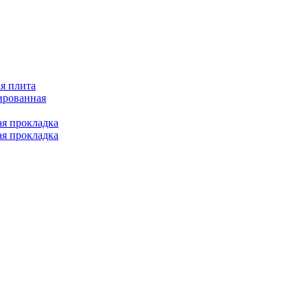
я плита
ированная
ая прокладка
ая прокладка