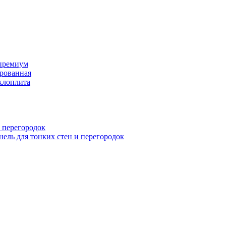
премиум
рованная
клоплита
 перегородок
ель для тонких стен и перегородок