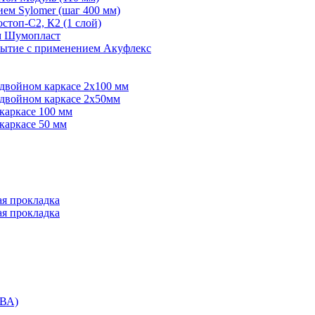
ем Sylomer (шаг 400 мм)
топ-С2, К2 (1 слой)
ем Шумопласт
рытие с применением Акуфлекс
 двойном каркасе 2х100 мм
 двойном каркасе 2х50мм
каркасе 100 мм
каркасе 50 мм
ая прокладка
ая прокладка
ВА)