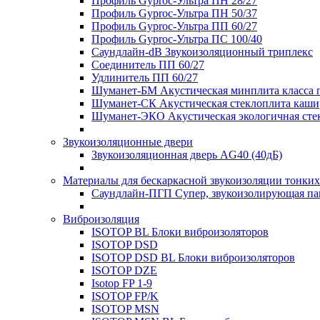
Профиль Gyproc-Ультра ПН 28/27
Профиль Gyproc-Ультра ПН 50/37
Профиль Gyproc-Ультра ПП 60/27
Профиль Gyproc-Ультра ПС 100/40
Саундлайн-dB Звукоизоляционный триплекс
Соединитель ПП 60/27
Удлинитель ПП 60/27
Шуманет-БМ Акустическая минплита класса 
Шуманет-СК Акустическая стеклоплита каши
Шуманет-ЭКО Акустическая экологичная сте
Звукоизоляционные двери
Звукоизоляционная дверь AG40 (40дБ)
Материалы для бескаркасной звукоизоляции тонких
Саундлайн-ПГП Супер, звукоизолирующая пан
Виброизоляция
ISOTOP BL Блоки виброизоляторов
ISOTOP DSD
ISOTOP DSD BL Блоки виброизоляторов
ISOTOP DZE
Isotop FP 1-9
ISOTOP FP/K
ISOTOP MSN