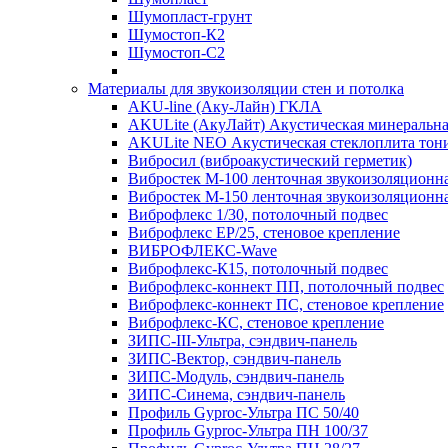
Шумопласт-грунт
Шумостоп-К2
Шумостоп-С2
Материалы для звукоизоляции стен и потолка
AKU-line (Aку-Лайн) ГКЛА
AKULite (АкуЛайт) Акустическая минеральна
AKULite NEO Акустическая стеклоплита тон
Вибросил (виброакустический герметик)
Вибростек М-100 ленточная звукоизоляционн
Вибростек М-150 ленточная звукоизоляционн
Виброфлекс 1/30, потолочный подвес
Виброфлекс EP/25, стеновое крепление
ВИБРОФЛЕКС-Wave
Виброфлекс-К15, потолочный подвес
Виброфлекс-коннект ПП, потолочный подвес
Виброфлекс-коннект ПС, стеновое крепление
Виброфлекс-КС, стеновое крепление
ЗИПС-III-Ультра, сэндвич-панель
ЗИПС-Вектор, сэндвич-панель
ЗИПС-Модуль, сэндвич-панель
ЗИПС-Синема, сэндвич-панель
Профиль Gyproc-Ультра ПC 50/40
Профиль Gyproc-Ультра ПН 100/37