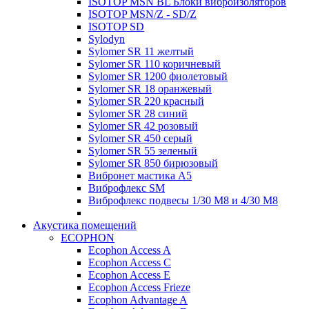
ISOTOP MSN BL Блоки виброизоляторов
ISOTOP MSN/Z - SD/Z
ISOTOP SD
Sylodyn
Sylomer SR 11 желтый
Sylomer SR 110 коричневый
Sylomer SR 1200 фиолетовый
Sylomer SR 18 оранжевый
Sylomer SR 220 красный
Sylomer SR 28 синий
Sylomer SR 42 розовый
Sylomer SR 450 серый
Sylomer SR 55 зеленый
Sylomer SR 850 бирюзовый
Вибронет мастика А5
Виброфлекс SM
Виброфлекс подвесы 1/30 М8 и 4/30 М8
Акустика помещений
ECOPHON
Ecophon Access A
Ecophon Access C
Ecophon Access E
Ecophon Access Frieze
Ecophon Advantage A