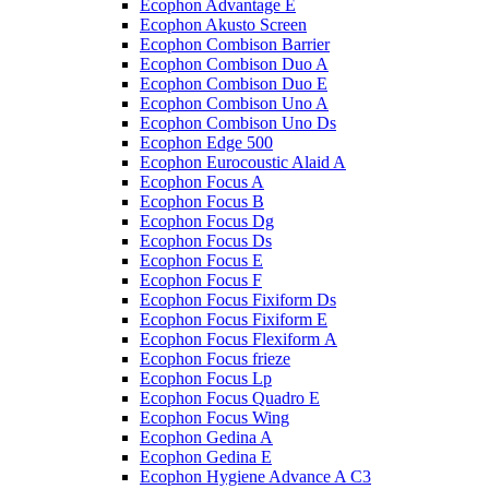
Ecophon Advantage E
Ecophon Akusto Screen
Ecophon Combison Barrier
Ecophon Combison Duo A
Ecophon Combison Duo E
Ecophon Combison Uno A
Ecophon Combison Uno Ds
Ecophon Edge 500
Ecophon Eurocoustic Alaid A
Ecophon Focus A
Ecophon Focus B
Ecophon Focus Dg
Ecophon Focus Ds
Ecophon Focus E
Ecophon Focus F
Ecophon Focus Fixiform Ds
Ecophon Focus Fixiform E
Ecophon Focus Flexiform А
Ecophon Focus frieze
Ecophon Focus Lp
Ecophon Focus Quаdro E
Ecophon Focus Wing
Ecophon Gedina A
Ecophon Gedina E
Ecophon Hygiene Advance A C3