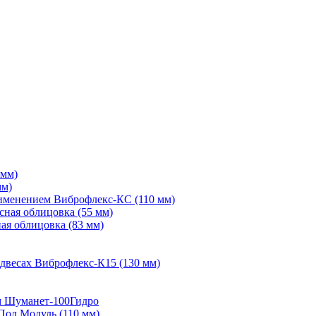
 мм)
мм)
рименением Виброфлекс-КС (110 мм)
сная облицовка (55 мм)
ая облицовка (83 мм)
двесах Виброфлекс-К15 (130 мм)
м Шуманет-100Гидро
Пол Модуль (110 мм)