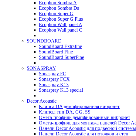
Ecophon Sombra A
Ecophon Sombra Ds
Ecophon Super G
Ecophon Super G Plus
Ecophon Wall panel A
Ecophon Wall panel C
SOUNDBOARD
SoundBoard Extrafine
SoundBoard Fine
SoundBoard SuperFine
SONASPRAY
Sonaspray FC
Sonaspray FCX
Sonaspray K13
Sonaspray K13 special
Decor Acoustic
Клипса DA демпфированная вибронет
Клипсы тип DA, GG, SS
Омега-профиль демпфированный вибронет
Омега-профиль для монтажа панелей Decor Ac
Панели Decor Acoustic для подвесной системы
Панели Decor Acoustic для потолков и стен