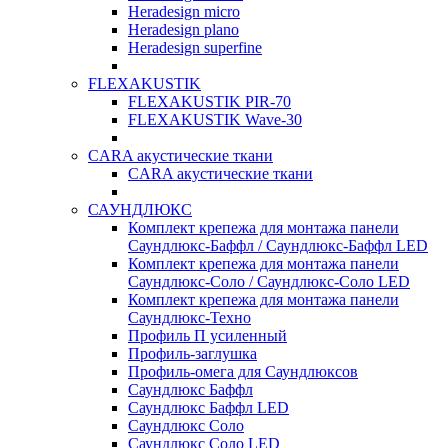
Heradesign micro
Heradesign plano
Heradesign superfine
FLEXAKUSTIK
FLEXAKUSTIK PIR-70
FLEXAKUSTIK Wave-30
CARA акустические ткани
CARA акустические ткани
САУНДЛЮКС
Комплект крепежа для монтажа панели
Саундлюкс-Баффл / Саундлюкс-Баффл LED
Комплект крепежа для монтажа панели
Саундлюкс-Соло / Саундлюкс-Соло LED
Комплект крепежа для монтажа панели
Саундлюкс-Техно
Профиль П усиленный
Профиль-заглушка
Профиль-омега для Саундлюксов
Саундлюкс Баффл
Саундлюкс Баффл LED
Саундлюкс Соло
Саундлюкс Соло LED