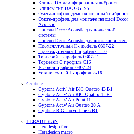
Клипса DA демпфированная вибронет
Клипсы тип DA, GG, SS
Омега-профиль демпфированный вибронет
Омега-профиль для монтажа панелей Decor
Acoustic
Панели Decor Acoustic для подвесной
системы
Панели Decor Acoustic для потолков и стен
Промежуточный Н-профиль 0307-22
Промежуточный Т-профиль Т-10
Торцевой П-профиль 0307-21
Торцевой С-профиль С16
Угловой профиль 0307-23
Установочный П-профиль 8-16
Gyptone
Gyptone Acriv' Air BIG Quattro 43 В1
Gyptone Activ' Air BIG Quattro 41 B1
Gyptone Activ' Air Point 11
Gyptone Activ' Air Quattro 20 А
Gyptone BIG Curve Line 6 B1
HERADESIGN
Heradesign fine
Heradesign macro