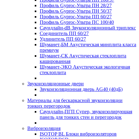
Профиль Gyproc-Ультра ПН 28/27
Профиль Gyproc-Ультра ПН 50/37
Профиль Gyproc-Ультра ПП 60/27
Профиль Gyproc-Ультра ПС 100/40
Саундлайн-dB Звукоизоляционный триплекс
Соединитель ПП 60/27
Удлинитель ПП 60/27
Шуманет-БМ Акустическая минплита класса
премиум
Шуманет-СК Акустическая стеклоплита
кашированная
Шуманет-ЭКО Акустическая экологичная
стеклоплита
Звукоизоляционные двери
Звукоизоляционная дверь AG40 (40дБ)
Материалы для бескаркасной звукоизоляции
тонких перегородок
Саундлайн-ПГП Супер, звукоизолирующая
панель для тонких стен и перегородок
Виброизоляция
ISOTOP BL Блоки виброизоляторов