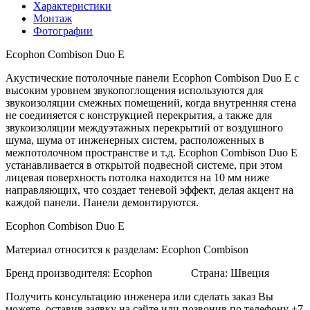
Характеристики
Монтаж
Фотографии
Ecophon Combison Duo E
Акустические потолочные панели Ecophon Combison Duo Е с
высоким уровнем звукопоглощения используются для
звукоизоляции смежных помещений, когда внутренняя стена
не соединяется с конструкцией перекрытия, а также для
звукоизоляции междуэтажных перекрытий от воздушного
шума, шума от инженерных систем, расположенных в
межпотолочном пространстве и т.д. Ecophon Combison Duo E
устанавливается в открытой подвесной системе, при этом
лицевая поверхность потолка находится на 10 мм ниже
направляющих, что создает теневой эффект, делая акцент на
каждой панели. Панели демонтируются.
Ecophon Combison Duo E
Материал относится к разделам: Ecophon Combison
Бренд производителя: Ecophon Страна: Швеция
Получить консультацию инженера или сделать заказ Вы
можете, оставив заявку на сайте или позвонив по телефону +7