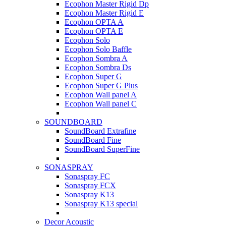
Ecophon Master Rigid Dp
Ecophon Master Rigid E
Ecophon OPTA A
Ecophon OPTA E
Ecophon Solo
Ecophon Solo Baffle
Ecophon Sombra A
Ecophon Sombra Ds
Ecophon Super G
Ecophon Super G Plus
Ecophon Wall panel A
Ecophon Wall panel C
SOUNDBOARD
SoundBoard Extrafine
SoundBoard Fine
SoundBoard SuperFine
SONASPRAY
Sonaspray FC
Sonaspray FCX
Sonaspray K13
Sonaspray K13 special
Decor Acoustic