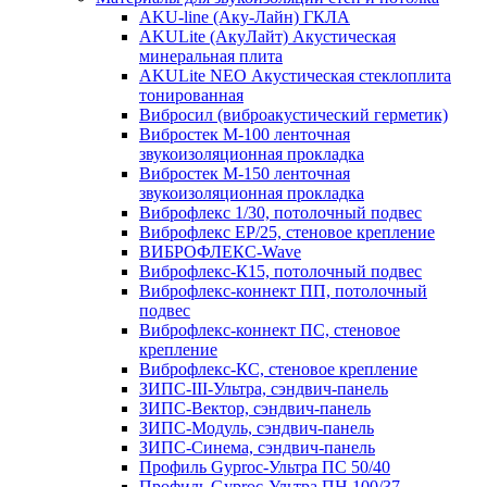
AKU-line (Aку-Лайн) ГКЛА
AKULite (АкуЛайт) Акустическая
минеральная плита
AKULite NEO Акустическая стеклоплита
тонированная
Вибросил (виброакустический герметик)
Вибростек М-100 ленточная
звукоизоляционная прокладка
Вибростек М-150 ленточная
звукоизоляционная прокладка
Виброфлекс 1/30, потолочный подвес
Виброфлекс EP/25, стеновое крепление
ВИБРОФЛЕКС-Wave
Виброфлекс-К15, потолочный подвес
Виброфлекс-коннект ПП, потолочный
подвес
Виброфлекс-коннект ПС, стеновое
крепление
Виброфлекс-КС, стеновое крепление
ЗИПС-III-Ультра, сэндвич-панель
ЗИПС-Вектор, сэндвич-панель
ЗИПС-Модуль, сэндвич-панель
ЗИПС-Синема, сэндвич-панель
Профиль Gyproc-Ультра ПC 50/40
Профиль Gyproc-Ультра ПН 100/37