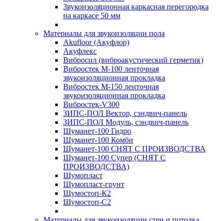
Звукоизоляционная каркасная перегородка
на каркасе 50 мм
Материалы для звукоизоляции пола
Akufloor (Акуфлор)
Акуфлекс
Вибросил (виброакустический герметик)
Вибростек М-100 ленточная
звукоизоляционная прокладка
Вибростек М-150 ленточная
звукоизоляционная прокладка
Вибростек-V300
ЗИПС-ПОЛ Вектор, сэндвич-панель
ЗИПС-ПОЛ Модуль, сэндвич-панель
Шуманет-100 Гидро
Шуманет-100 Комби
Шуманет-100 СНЯТ С ПРОИЗВОДСТВА
Шуманет-100 Супер (СНЯТ С
ПРОИЗВОДСТВА)
Шумопласт
Шумопласт-грунт
Шумостоп-К2
Шумостоп-С2
Материалы для звукоизоляции стен и потолка