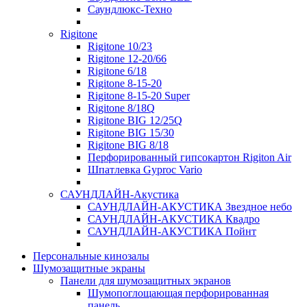
Саундлюкс-Техно
Rigitone
Rigitone 10/23
Rigitone 12-20/66
Rigitone 6/18
Rigitone 8-15-20
Rigitone 8-15-20 Super
Rigitone 8/18Q
Rigitone BIG 12/25Q
Rigitone BIG 15/30
Rigitone BIG 8/18
Перфорированный гипсокартон Rigiton Air
Шпатлевка Gyproc Vario
САУНДЛАЙН-Акустика
САУНДЛАЙН-АКУСТИКА Звездное небо
САУНДЛАЙН-АКУСТИКА Квадро
САУНДЛАЙН-АКУСТИКА Пойнт
Персональные кинозалы
Шумозащитные экраны
Панели для шумозащитных экранов
Шумопоглощающая перфорированная
панель