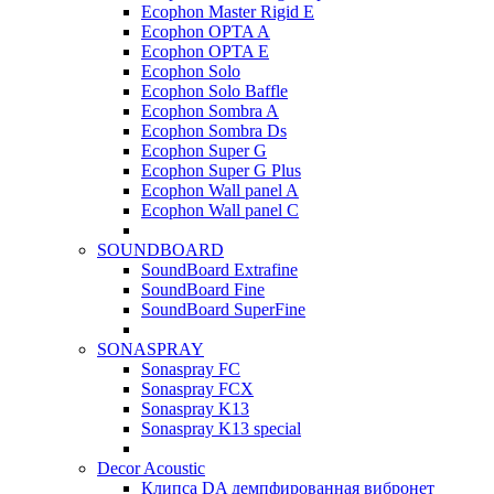
Ecophon Master Rigid E
Ecophon OPTA A
Ecophon OPTA E
Ecophon Solo
Ecophon Solo Baffle
Ecophon Sombra A
Ecophon Sombra Ds
Ecophon Super G
Ecophon Super G Plus
Ecophon Wall panel A
Ecophon Wall panel C
SOUNDBOARD
SoundBoard Extrafine
SoundBoard Fine
SoundBoard SuperFine
SONASPRAY
Sonaspray FC
Sonaspray FCX
Sonaspray K13
Sonaspray K13 special
Decor Acoustic
Клипса DA демпфированная вибронет