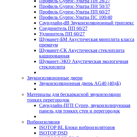
Профиль Gyproc-Ультра ПН 28/27
Профиль Gyproc-Ультра ПН 50/37
Профиль Gyproc-Ультра ПП 60/27
Профиль Gyproc-Ультра ПС 100/40
Саундлайн-dB Звукоизоляционный триплекс
Соединитель ПП 60/27
Удлинитель ПП 60/27
Шуманет-БМ Акустическая минплита класса
премиум
Шуманет-СК Акустическая стеклоплита
кашированная
Шуманет-ЭКО Акустическая экологичная
стеклоплита
Звукоизоляционные двери
Звукоизоляционная дверь AG40 (40дБ)
Материалы для бескаркасной звукоизоляции
тонких перегородок
Саундлайн-ПГП Супер, звукоизолирующая
панель для тонких стен и перегородок
Виброизоляция
ISOTOP BL Блоки виброизоляторов
ISOTOP DSD