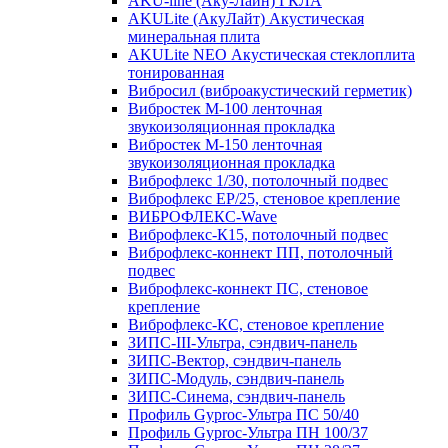
AKU-line (Aку-Лайн) ГКЛА
AKULite (АкуЛайт) Акустическая
минеральная плита
AKULite NEO Акустическая стеклоплита
тонированная
Вибросил (виброакустический герметик)
Вибростек М-100 ленточная
звукоизоляционная прокладка
Вибростек М-150 ленточная
звукоизоляционная прокладка
Виброфлекс 1/30, потолочный подвес
Виброфлекс EP/25, стеновое крепление
ВИБРОФЛЕКС-Wave
Виброфлекс-К15, потолочный подвес
Виброфлекс-коннект ПП, потолочный
подвес
Виброфлекс-коннект ПС, стеновое
крепление
Виброфлекс-КС, стеновое крепление
ЗИПС-III-Ультра, сэндвич-панель
ЗИПС-Вектор, сэндвич-панель
ЗИПС-Модуль, сэндвич-панель
ЗИПС-Синема, сэндвич-панель
Профиль Gyproc-Ультра ПC 50/40
Профиль Gyproc-Ультра ПН 100/37