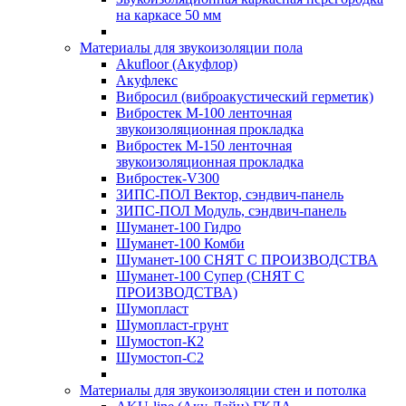
на каркасе 50 мм
Материалы для звукоизоляции пола
Akufloor (Акуфлор)
Акуфлекс
Вибросил (виброакустический герметик)
Вибростек М-100 ленточная
звукоизоляционная прокладка
Вибростек М-150 ленточная
звукоизоляционная прокладка
Вибростек-V300
ЗИПС-ПОЛ Вектор, сэндвич-панель
ЗИПС-ПОЛ Модуль, сэндвич-панель
Шуманет-100 Гидро
Шуманет-100 Комби
Шуманет-100 СНЯТ С ПРОИЗВОДСТВА
Шуманет-100 Супер (СНЯТ С
ПРОИЗВОДСТВА)
Шумопласт
Шумопласт-грунт
Шумостоп-К2
Шумостоп-С2
Материалы для звукоизоляции стен и потолка