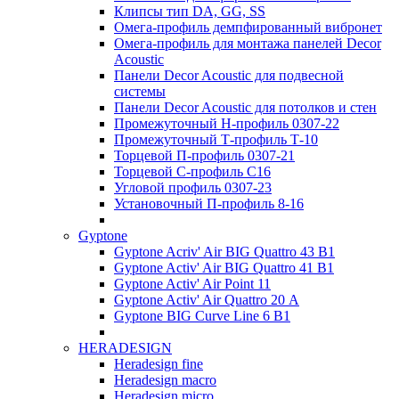
Клипсы тип DA, GG, SS
Омега-профиль демпфированный вибронет
Омега-профиль для монтажа панелей Decor
Acoustic
Панели Decor Acoustic для подвесной
системы
Панели Decor Acoustic для потолков и стен
Промежуточный Н-профиль 0307-22
Промежуточный Т-профиль Т-10
Торцевой П-профиль 0307-21
Торцевой С-профиль С16
Угловой профиль 0307-23
Установочный П-профиль 8-16
Gyptone
Gyptone Acriv' Air BIG Quattro 43 В1
Gyptone Activ' Air BIG Quattro 41 B1
Gyptone Activ' Air Point 11
Gyptone Activ' Air Quattro 20 А
Gyptone BIG Curve Line 6 B1
HERADESIGN
Heradesign fine
Heradesign macro
Heradesign micro