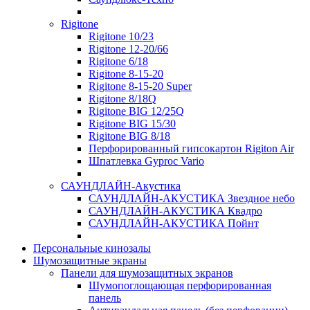
Rigitone
Rigitone 10/23
Rigitone 12-20/66
Rigitone 6/18
Rigitone 8-15-20
Rigitone 8-15-20 Super
Rigitone 8/18Q
Rigitone BIG 12/25Q
Rigitone BIG 15/30
Rigitone BIG 8/18
Перфорированный гипсокартон Rigiton Air
Шпатлевка Gyproc Vario
САУНДЛАЙН-Акустика
САУНДЛАЙН-АКУСТИКА Звездное небо
САУНДЛАЙН-АКУСТИКА Квадро
САУНДЛАЙН-АКУСТИКА Пойнт
Персональные кинозалы
Шумозащитные экраны
Панели для шумозащитных экранов
Шумопоглощающая перфорированная
панель