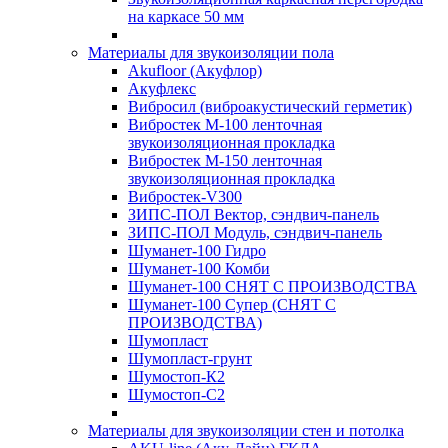
на каркасе 50 мм
Материалы для звукоизоляции пола
Akufloor (Акуфлор)
Акуфлекс
Вибросил (виброакустический герметик)
Вибростек М-100 ленточная
звукоизоляционная прокладка
Вибростек М-150 ленточная
звукоизоляционная прокладка
Вибростек-V300
ЗИПС-ПОЛ Вектор, сэндвич-панель
ЗИПС-ПОЛ Модуль, сэндвич-панель
Шуманет-100 Гидро
Шуманет-100 Комби
Шуманет-100 СНЯТ С ПРОИЗВОДСТВА
Шуманет-100 Супер (СНЯТ С
ПРОИЗВОДСТВА)
Шумопласт
Шумопласт-грунт
Шумостоп-К2
Шумостоп-С2
Материалы для звукоизоляции стен и потолка