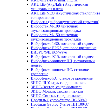
AKU-line (Aку-Лайн) ГКЛА
AKULite (АкуЛайт) Акустическая
минеральная плита
AKULite NEO Акустическая стеклоплита
тонированная
Вибросил (виброакустический герметик)
Вибростек М-100 ленточная
звукоизоляционная прокладка
Вибростек М-150 ленточная
звукоизоляционная прокладка
Виброфлекс 1/30, потолочный подвес
Виброфлекс EP/25, стеновое крепление
ВИБРОФЛЕКС-Wave
Виброфлекс-К15, потолочный подвес
Виброфлекс-коннект ПП, потолочный
подвес
Виброфлекс-коннект ПС, стеновое
крепление
Виброфлекс-КС, стеновое крепление
ЗИПС-III-Ультра, сэндвич-панель
ЗИПС-Вектор, сэндвич-панель
ЗИПС-Модуль, сэндвич-панель
ЗИПС-Синема, сэндвич-панель
Профиль Gyproc-Ультра ПC 50/40
Профиль Gyproc-Ультра ПН 100/37