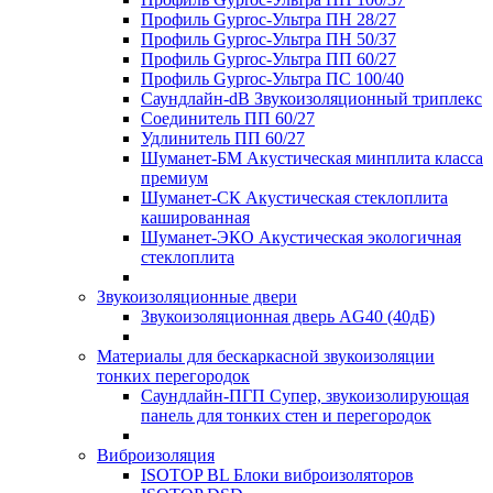
Профиль Gyproc-Ультра ПН 28/27
Профиль Gyproc-Ультра ПН 50/37
Профиль Gyproc-Ультра ПП 60/27
Профиль Gyproc-Ультра ПС 100/40
Саундлайн-dB Звукоизоляционный триплекс
Соединитель ПП 60/27
Удлинитель ПП 60/27
Шуманет-БМ Акустическая минплита класса
премиум
Шуманет-СК Акустическая стеклоплита
кашированная
Шуманет-ЭКО Акустическая экологичная
стеклоплита
Звукоизоляционные двери
Звукоизоляционная дверь AG40 (40дБ)
Материалы для бескаркасной звукоизоляции
тонких перегородок
Саундлайн-ПГП Супер, звукоизолирующая
панель для тонких стен и перегородок
Виброизоляция
ISOTOP BL Блоки виброизоляторов