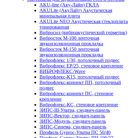
AKU-line (Aку-Лайн) ГКЛА
AKULite (АкуЛайт) Акустическая
минеральная плита
AKULite NEO Акустическая стеклоплита
тонированная
Вибросил (виброакустический герметик)
Вибростек М-100 ленточная
звукоизоляционная прокладка
Вибростек М-150 ленточная
звукоизоляционная прокладка
Виброфлекс 1/30, потолочный подвес
Виброфлекс EP/25, стеновое крепление
ВИБРОФЛЕКС-Wave
Виброфлекс-К15, потолочный подвес
Виброфлекс-коннект ПП, потолочный
подвес
Виброфлекс-коннект ПС, стеновое
крепление
Виброфлекс-КС, стеновое крепление
ЗИПС-III-Ультра, сэндвич-панель
ЗИПС-Вектор, сэндвич-панель
ЗИПС-Модуль, сэндвич-панель
ЗИПС-Синема, сэндвич-панель
Профиль Gyproc-Ультра ПC 50/40
Профиль Gyproc-Ультра ПН 100/37