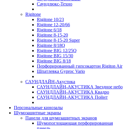
Саундлюкс-Техно
Rigitone
Rigitone 10/23
Rigitone 12-20/66
Rigitone 6/18
Rigitone 8-15-20
Rigitone 8-15-20 Super
Rigitone 8/18Q
Rigitone BIG 12/25Q
Rigitone BIG 15/30
Rigitone BIG 8/18
Перфорированный гипсокартон Rigiton Air
Шпатлевка Gyproc Vario
САУНДЛАЙН-Акустика
САУНДЛАЙН-АКУСТИКА Звездное небо
САУНДЛАЙН-АКУСТИКА Квадро
САУНДЛАЙН-АКУСТИКА Пойнт
Персональные кинозалы
Шумозащитные экраны
Панели для шумозащитных экранов
Шумопоглощающая перфорированная
панель