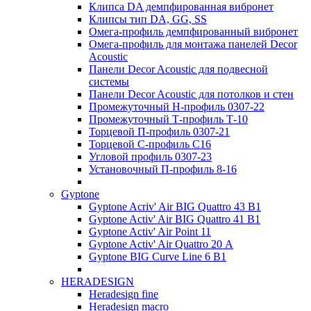
Клипса DA демпфированная вибронет
Клипсы тип DA, GG, SS
Омега-профиль демпфированный вибронет
Омега-профиль для монтажа панелей Decor
Acoustic
Панели Decor Acoustic для подвесной
системы
Панели Decor Acoustic для потолков и стен
Промежуточный Н-профиль 0307-22
Промежуточный Т-профиль Т-10
Торцевой П-профиль 0307-21
Торцевой С-профиль С16
Угловой профиль 0307-23
Установочный П-профиль 8-16
Gyptone
Gyptone Acriv' Air BIG Quattro 43 В1
Gyptone Activ' Air BIG Quattro 41 B1
Gyptone Activ' Air Point 11
Gyptone Activ' Air Quattro 20 А
Gyptone BIG Curve Line 6 B1
HERADESIGN
Heradesign fine
Heradesign macro