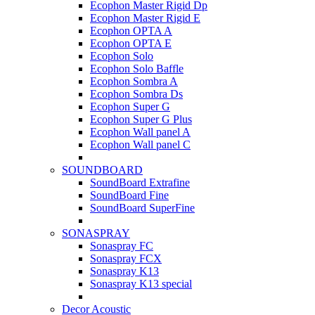
Ecophon Master Rigid Dp
Ecophon Master Rigid E
Ecophon OPTA A
Ecophon OPTA E
Ecophon Solo
Ecophon Solo Baffle
Ecophon Sombra A
Ecophon Sombra Ds
Ecophon Super G
Ecophon Super G Plus
Ecophon Wall panel A
Ecophon Wall panel C
SOUNDBOARD
SoundBoard Extrafine
SoundBoard Fine
SoundBoard SuperFine
SONASPRAY
Sonaspray FC
Sonaspray FCX
Sonaspray K13
Sonaspray K13 special
Decor Acoustic