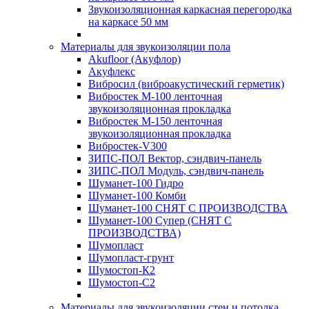
Звукоизоляционная каркасная перегородка
на каркасе 50 мм
Материалы для звукоизоляции пола
Akufloor (Акуфлор)
Акуфлекс
Вибросил (виброакустический герметик)
Вибростек М-100 ленточная
звукоизоляционная прокладка
Вибростек М-150 ленточная
звукоизоляционная прокладка
Вибростек-V300
ЗИПС-ПОЛ Вектор, сэндвич-панель
ЗИПС-ПОЛ Модуль, сэндвич-панель
Шуманет-100 Гидро
Шуманет-100 Комби
Шуманет-100 СНЯТ С ПРОИЗВОДСТВА
Шуманет-100 Супер (СНЯТ С
ПРОИЗВОДСТВА)
Шумопласт
Шумопласт-грунт
Шумостоп-К2
Шумостоп-С2
Материалы для звукоизоляции стен и потолка