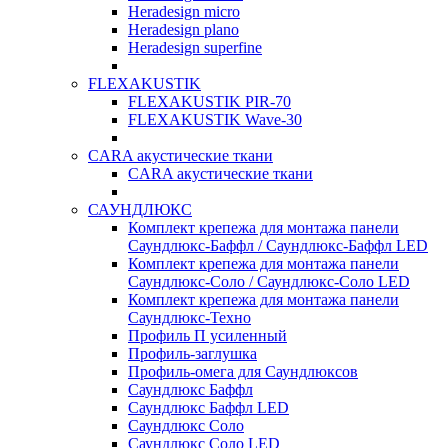
Heradesign micro
Heradesign plano
Heradesign superfine
FLEXAKUSTIK
FLEXAKUSTIK PIR-70
FLEXAKUSTIK Wave-30
CARA акустические ткани
CARA акустические ткани
САУНДЛЮКС
Комплект крепежа для монтажа панели
Саундлюкс-Баффл / Саундлюкс-Баффл LED
Комплект крепежа для монтажа панели
Саундлюкс-Соло / Саундлюкс-Соло LED
Комплект крепежа для монтажа панели
Саундлюкс-Техно
Профиль П усиленный
Профиль-заглушка
Профиль-омега для Саундлюксов
Саундлюкс Баффл
Саундлюкс Баффл LED
Саундлюкс Соло
Саундлюкс Соло LED