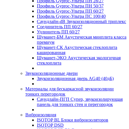
Профиль Gyproc-Ультра ПН 28/27
Профиль Gyproc-Ультра ПН 50/37
Профиль Gyproc-Ультра ПП 60/27
Профиль Gyproc-Ультра ПС 100/40
Саундлайн-dB Звукоизоляционный триплекс
Соединитель ПП 60/27
Удлинитель ПП 60/27
Шуманет-БМ Акустическая минплита класса
премиум
Шуманет-СК Акустическая стеклоплита
кашированная
Шуманет-ЭКО Акустическая экологичная
стеклоплита
Звукоизоляционные двери
Звукоизоляционная дверь AG40 (40дБ)
Материалы для бескаркасной звукоизоляции
тонких перегородок
Саундлайн-ПГП Супер, звукоизолирующая
панель для тонких стен и перегородок
Виброизоляция
ISOTOP BL Блоки виброизоляторов
ISOTOP DSD