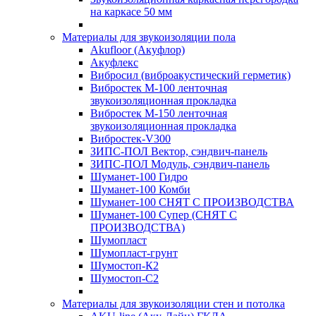
на каркасе 50 мм
Материалы для звукоизоляции пола
Akufloor (Акуфлор)
Акуфлекс
Вибросил (виброакустический герметик)
Вибростек М-100 ленточная
звукоизоляционная прокладка
Вибростек М-150 ленточная
звукоизоляционная прокладка
Вибростек-V300
ЗИПС-ПОЛ Вектор, сэндвич-панель
ЗИПС-ПОЛ Модуль, сэндвич-панель
Шуманет-100 Гидро
Шуманет-100 Комби
Шуманет-100 СНЯТ С ПРОИЗВОДСТВА
Шуманет-100 Супер (СНЯТ С
ПРОИЗВОДСТВА)
Шумопласт
Шумопласт-грунт
Шумостоп-К2
Шумостоп-С2
Материалы для звукоизоляции стен и потолка