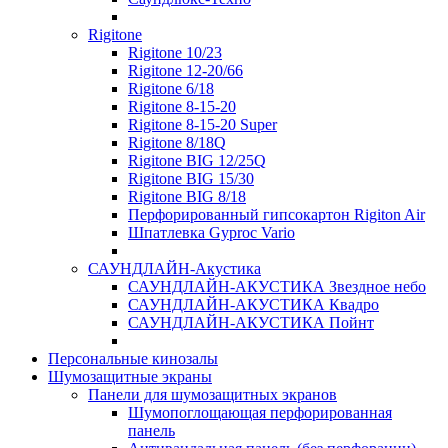
Rigitone
Rigitone 10/23
Rigitone 12-20/66
Rigitone 6/18
Rigitone 8-15-20
Rigitone 8-15-20 Super
Rigitone 8/18Q
Rigitone BIG 12/25Q
Rigitone BIG 15/30
Rigitone BIG 8/18
Перфорированный гипсокартон Rigiton Air
Шпатлевка Gyproc Vario
САУНДЛАЙН-Акустика
САУНДЛАЙН-АКУСТИКА Звездное небо
САУНДЛАЙН-АКУСТИКА Квадро
САУНДЛАЙН-АКУСТИКА Пойнт
Персональные кинозалы
Шумозащитные экраны
Панели для шумозащитных экранов
Шумопоглощающая перфорированная
панель