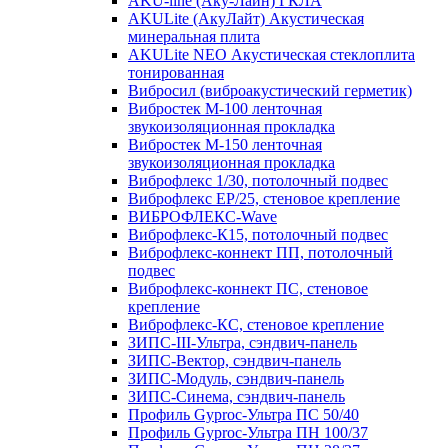
AKU-line (Aку-Лайн) ГКЛА
AKULite (АкуЛайт) Акустическая
минеральная плита
AKULite NEO Акустическая стеклоплита
тонированная
Вибросил (виброакустический герметик)
Вибростек М-100 ленточная
звукоизоляционная прокладка
Вибростек М-150 ленточная
звукоизоляционная прокладка
Виброфлекс 1/30, потолочный подвес
Виброфлекс EP/25, стеновое крепление
ВИБРОФЛЕКС-Wave
Виброфлекс-К15, потолочный подвес
Виброфлекс-коннект ПП, потолочный
подвес
Виброфлекс-коннект ПС, стеновое
крепление
Виброфлекс-КС, стеновое крепление
ЗИПС-III-Ультра, сэндвич-панель
ЗИПС-Вектор, сэндвич-панель
ЗИПС-Модуль, сэндвич-панель
ЗИПС-Синема, сэндвич-панель
Профиль Gyproc-Ультра ПC 50/40
Профиль Gyproc-Ультра ПН 100/37