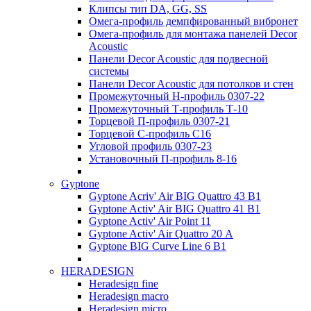
Клипсы тип DA, GG, SS
Омега-профиль демпфированный вибронет
Омега-профиль для монтажа панелей Decor
Acoustic
Панели Decor Acoustic для подвесной
системы
Панели Decor Acoustic для потолков и стен
Промежуточный Н-профиль 0307-22
Промежуточный Т-профиль Т-10
Торцевой П-профиль 0307-21
Торцевой С-профиль С16
Угловой профиль 0307-23
Установочный П-профиль 8-16
Gyptone
Gyptone Acriv' Air BIG Quattro 43 В1
Gyptone Activ' Air BIG Quattro 41 B1
Gyptone Activ' Air Point 11
Gyptone Activ' Air Quattro 20 А
Gyptone BIG Curve Line 6 B1
HERADESIGN
Heradesign fine
Heradesign macro
Heradesign micro