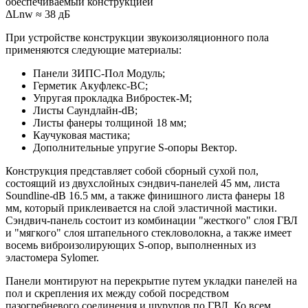
обеспечиваемый конструкцией
ΔLnw ≈ 38 дБ
При устройстве конструкции звукоизоляционного пола
применяются следующие материалы:
Панели ЗИПС-Пол Модуль;
Герметик Акуфлекс-ВС;
Упругая прокладка Вибростек-М;
Листы Саундлайн-dB;
Листы фанеры толщиной 18 мм;
Каучуковая мастика;
Дополнительные упругие S-опоры Вектор.
Конструкция представляет собой сборный сухой пол,
состоящий из двухслойных сэндвич-панелей 45 мм, листа
Soundline-dB 16.5 мм, а также финишного листа фанеры 18
мм, который приклеивается на слой эластичной мастики.
Сэндвич-панель состоит из комбинации "жесткого" слоя ГВЛ
и "мягкого" слоя штапельного стекловолокна, а также имеет
восемь виброизолирующих S-опор, выполненных из
эластомера Sylomer.
Панели монтируют на перекрытие путем укладки панелей на
пол и скрепления их между собой посредством
пазогребневого соединения и шурупов по ГВЛ. Ко всем