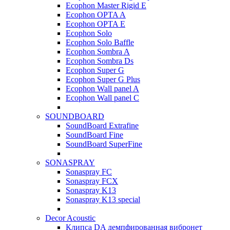
Ecophon Master Rigid E
Ecophon OPTA A
Ecophon OPTA E
Ecophon Solo
Ecophon Solo Baffle
Ecophon Sombra A
Ecophon Sombra Ds
Ecophon Super G
Ecophon Super G Plus
Ecophon Wall panel A
Ecophon Wall panel C
SOUNDBOARD
SoundBoard Extrafine
SoundBoard Fine
SoundBoard SuperFine
SONASPRAY
Sonaspray FC
Sonaspray FCX
Sonaspray K13
Sonaspray K13 special
Decor Acoustic
Клипса DA демпфированная вибронет