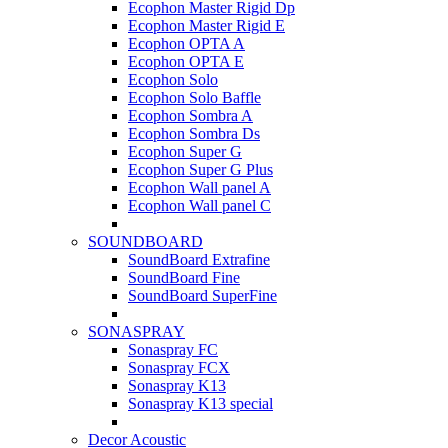
Ecophon Master Rigid Dp
Ecophon Master Rigid E
Ecophon OPTA A
Ecophon OPTA E
Ecophon Solo
Ecophon Solo Baffle
Ecophon Sombra A
Ecophon Sombra Ds
Ecophon Super G
Ecophon Super G Plus
Ecophon Wall panel A
Ecophon Wall panel C
SOUNDBOARD
SoundBoard Extrafine
SoundBoard Fine
SoundBoard SuperFine
SONASPRAY
Sonaspray FC
Sonaspray FCX
Sonaspray K13
Sonaspray K13 special
Decor Acoustic