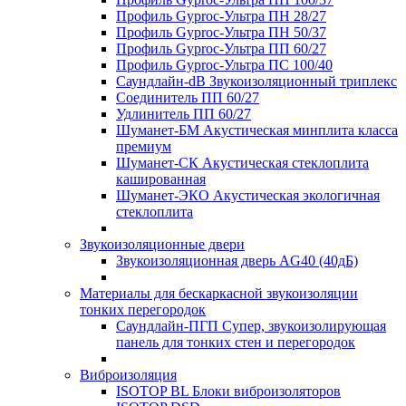
Профиль Gyproc-Ультра ПН 28/27
Профиль Gyproc-Ультра ПН 50/37
Профиль Gyproc-Ультра ПП 60/27
Профиль Gyproc-Ультра ПС 100/40
Саундлайн-dB Звукоизоляционный триплекс
Соединитель ПП 60/27
Удлинитель ПП 60/27
Шуманет-БМ Акустическая минплита класса
премиум
Шуманет-СК Акустическая стеклоплита
кашированная
Шуманет-ЭКО Акустическая экологичная
стеклоплита
Звукоизоляционные двери
Звукоизоляционная дверь AG40 (40дБ)
Материалы для бескаркасной звукоизоляции
тонких перегородок
Саундлайн-ПГП Супер, звукоизолирующая
панель для тонких стен и перегородок
Виброизоляция
ISOTOP BL Блоки виброизоляторов