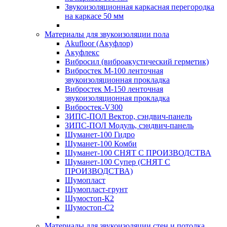
Звукоизоляционная каркасная перегородка
на каркасе 50 мм
Материалы для звукоизоляции пола
Akufloor (Акуфлор)
Акуфлекс
Вибросил (виброакустический герметик)
Вибростек М-100 ленточная
звукоизоляционная прокладка
Вибростек М-150 ленточная
звукоизоляционная прокладка
Вибростек-V300
ЗИПС-ПОЛ Вектор, сэндвич-панель
ЗИПС-ПОЛ Модуль, сэндвич-панель
Шуманет-100 Гидро
Шуманет-100 Комби
Шуманет-100 СНЯТ С ПРОИЗВОДСТВА
Шуманет-100 Супер (СНЯТ С
ПРОИЗВОДСТВА)
Шумопласт
Шумопласт-грунт
Шумостоп-К2
Шумостоп-С2
Материалы для звукоизоляции стен и потолка