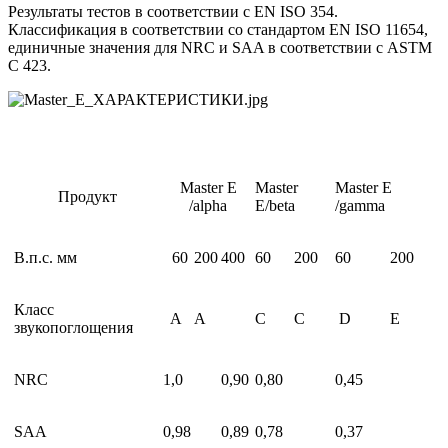
Результаты тестов в соответствии с EN ISO 354.
Классификация в соответствии со стандартом EN ISO 11654,
единичные значения для NRC и SAA в соответствии с ASTM
C 423.
Master E
Master
Master E
Продукт
/alpha
E/beta
/gamma
В.п.с. мм
60
200
400
60
200
60
200
Класс
A
А
C
C
D
E
звукопоглощения
NRC
1,0
0,90
0,80
0,45
SAA
0,98
0,89
0,78
0,37