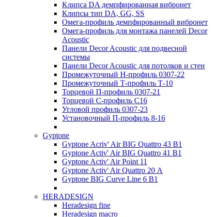
Клипса DA демпфированная вибронет
Клипсы тип DA, GG, SS
Омега-профиль демпфированный вибронет
Омега-профиль для монтажа панелей Decor
Acoustic
Панели Decor Acoustic для подвесной
системы
Панели Decor Acoustic для потолков и стен
Промежуточный Н-профиль 0307-22
Промежуточный Т-профиль Т-10
Торцевой П-профиль 0307-21
Торцевой С-профиль С16
Угловой профиль 0307-23
Установочный П-профиль 8-16
Gyptone
Gyptone Acriv' Air BIG Quattro 43 В1
Gyptone Activ' Air BIG Quattro 41 B1
Gyptone Activ' Air Point 11
Gyptone Activ' Air Quattro 20 А
Gyptone BIG Curve Line 6 B1
HERADESIGN
Heradesign fine
Heradesign macro