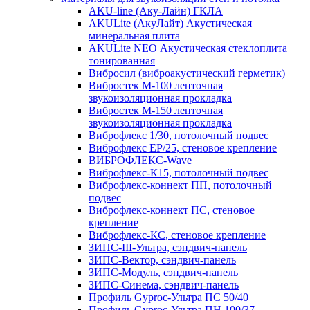
AKU-line (Aку-Лайн) ГКЛА
AKULite (АкуЛайт) Акустическая
минеральная плита
AKULite NEO Акустическая стеклоплита
тонированная
Вибросил (виброакустический герметик)
Вибростек М-100 ленточная
звукоизоляционная прокладка
Вибростек М-150 ленточная
звукоизоляционная прокладка
Виброфлекс 1/30, потолочный подвес
Виброфлекс EP/25, стеновое крепление
ВИБРОФЛЕКС-Wave
Виброфлекс-К15, потолочный подвес
Виброфлекс-коннект ПП, потолочный
подвес
Виброфлекс-коннект ПС, стеновое
крепление
Виброфлекс-КС, стеновое крепление
ЗИПС-III-Ультра, сэндвич-панель
ЗИПС-Вектор, сэндвич-панель
ЗИПС-Модуль, сэндвич-панель
ЗИПС-Синема, сэндвич-панель
Профиль Gyproc-Ультра ПC 50/40
Профиль Gyproc-Ультра ПН 100/37