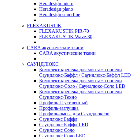
Heradesign micro
Heradesign plano
Heradesign superfine
FLEXAKUSTIK
FLEXAKUSTIK PIR-70
FLEXAKUSTIK Wave-30
CARA акустические ткани
CARA акустические ткани
САУНДЛЮКС
Комплект крепежа для монтажа панели
Саундлюкс-Баффл / Саундлюкс-Баффл LED
Комплект крепежа для монтажа панели
Саундлюкс-Соло / Саундлюкс-Соло LED
Комплект крепежа для монтажа панели
Саундлюкс-Техно
Профиль П усиленный
Профиль-заглушка
Профиль-омега для Саундлюксов
Саундлюкс Баффл
Саундлюкс Баффл LED
Саундлюкс Соло
Саундлюкс Соло LED