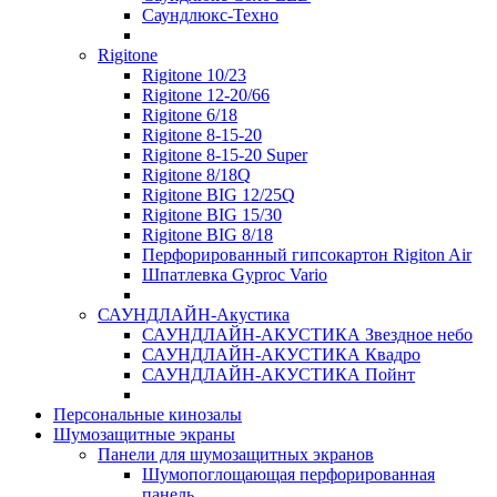
Саундлюкс-Техно
Rigitone
Rigitone 10/23
Rigitone 12-20/66
Rigitone 6/18
Rigitone 8-15-20
Rigitone 8-15-20 Super
Rigitone 8/18Q
Rigitone BIG 12/25Q
Rigitone BIG 15/30
Rigitone BIG 8/18
Перфорированный гипсокартон Rigiton Air
Шпатлевка Gyproc Vario
САУНДЛАЙН-Акустика
САУНДЛАЙН-АКУСТИКА Звездное небо
САУНДЛАЙН-АКУСТИКА Квадро
САУНДЛАЙН-АКУСТИКА Пойнт
Персональные кинозалы
Шумозащитные экраны
Панели для шумозащитных экранов
Шумопоглощающая перфорированная
панель