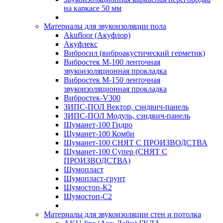
на каркасе 50 мм
Материалы для звукоизоляции пола
Akufloor (Акуфлор)
Акуфлекс
Вибросил (виброакустический герметик)
Вибростек М-100 ленточная
звукоизоляционная прокладка
Вибростек М-150 ленточная
звукоизоляционная прокладка
Вибростек-V300
ЗИПС-ПОЛ Вектор, сэндвич-панель
ЗИПС-ПОЛ Модуль, сэндвич-панель
Шуманет-100 Гидро
Шуманет-100 Комби
Шуманет-100 СНЯТ С ПРОИЗВОДСТВА
Шуманет-100 Супер (СНЯТ С
ПРОИЗВОДСТВА)
Шумопласт
Шумопласт-грунт
Шумостоп-К2
Шумостоп-С2
Материалы для звукоизоляции стен и потолка