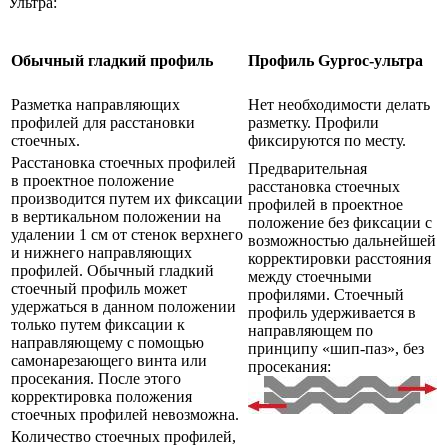
Ультра:
Обычный гладкий профиль
Профиль Gyproc-ультра
Разметка направляющих
Нет необходимости делать
профилей для расстановки
разметку. Профили
стоечных.
фиксируются по месту.
Расстановка стоечных профилей
Предварительная
в проектное положение
расстановка стоечных
производится путем их фиксации
профилей в проектное
в вертикальном положении на
положение без фиксации с
удалении 1 см от стенок верхнего
возможностью дальнейшей
и нижнего направляющих
корректировки расстояния
профилей. Обычный гладкий
между стоечными
стоечный профиль может
профилями. Стоечный
удержаться в данном положении
профиль удерживается в
только путем фиксации к
направляющем по
направляющему с помощью
принципу «шип-паз», без
самонарезающего винта или
просекания:
просекания. После этого
корректировка положения
стоечных профилей невозможна.
Количество стоечных профилей,