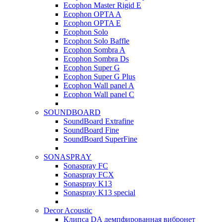
Ecophon Master Rigid E
Ecophon OPTA A
Ecophon OPTA E
Ecophon Solo
Ecophon Solo Baffle
Ecophon Sombra A
Ecophon Sombra Ds
Ecophon Super G
Ecophon Super G Plus
Ecophon Wall panel A
Ecophon Wall panel C
SOUNDBOARD
SoundBoard Extrafine
SoundBoard Fine
SoundBoard SuperFine
SONASPRAY
Sonaspray FC
Sonaspray FCX
Sonaspray K13
Sonaspray K13 special
Decor Acoustic
Клипса DA демпфированная вибронет