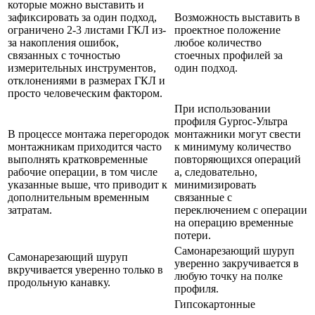
которые можно выставить и
зафиксировать за один подход,
Возможность выставить в
ограничено 2-3 листами ГКЛ из-
проектное положение
за накопления ошибок,
любое количество
связанных с точностью
стоечных профилей за
измерительных инструментов,
один подход.
отклонениями в размерах ГКЛ и
просто человеческим фактором.
При использовании
профиля Gyproc-Ультра
В процессе монтажа перегородок
монтажники могут свести
монтажникам приходится часто
к минимуму количество
выполнять кратковременные
повторяющихся операций
рабочие операции, в том числе
а, следовательно,
указанные выше, что приводит к
минимизировать
дополнительным временным
связанные с
затратам.
переключением с операции
на операцию временные
потери.
Самонарезающий шуруп
Самонарезающий шуруп
уверенно закручивается в
вкручивается уверенно только в
любую точку на полке
продольную канавку.
профиля.
Гипсокартонные