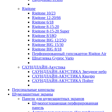
Rigitone
Rigitone 10/23
Rigitone 12-20/66
Rigitone 6/18
Rigitone 8-15-20
Rigitone 8-15-20 Super
Rigitone 8/18Q
Rigitone BIG 12/25Q
Rigitone BIG 15/30
Rigitone BIG 8/18
Перфорированный гипсокартон Rigiton Air
Шпатлевка Gyproc Vario
САУНДЛАЙН-Акустика
САУНДЛАЙН-АКУСТИКА Звездное небо
САУНДЛАЙН-АКУСТИКА Квадро
САУНДЛАЙН-АКУСТИКА Пойнт
Персональные кинозалы
Шумозащитные экраны
Панели для шумозащитных экранов
Шумопоглощающая перфорированная
панель