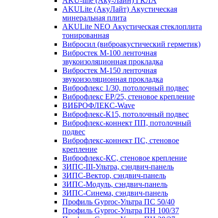
AKU-line (Aку-Лайн) ГКЛА
AKULite (АкуЛайт) Акустическая
минеральная плита
AKULite NEO Акустическая стеклоплита
тонированная
Вибросил (виброакустический герметик)
Вибростек М-100 ленточная
звукоизоляционная прокладка
Вибростек М-150 ленточная
звукоизоляционная прокладка
Виброфлекс 1/30, потолочный подвес
Виброфлекс EP/25, стеновое крепление
ВИБРОФЛЕКС-Wave
Виброфлекс-К15, потолочный подвес
Виброфлекс-коннект ПП, потолочный
подвес
Виброфлекс-коннект ПС, стеновое
крепление
Виброфлекс-КС, стеновое крепление
ЗИПС-III-Ультра, сэндвич-панель
ЗИПС-Вектор, сэндвич-панель
ЗИПС-Модуль, сэндвич-панель
ЗИПС-Синема, сэндвич-панель
Профиль Gyproc-Ультра ПC 50/40
Профиль Gyproc-Ультра ПН 100/37