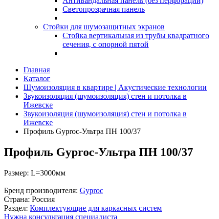
Антивандальная панель (без перфорации)
Светопрозрачная панель
Стойки для шумозащитных экранов
Стойка вертикальная из трубы квадратного
сечения, с опорной пятой
Главная
Каталог
Шумоизоляция в квартире | Акустические технологии
Звукоизоляция (шумоизоляция) стен и потолка в
Ижевске
Звукоизоляция (шумоизоляция) стен и потолка в
Ижевске
Профиль Gyproc-Ультра ПН 100/37
Профиль Gyproc-Ультра ПН 100/37
Размер:
L=3000мм
Бренд производителя:
Gyproc
Страна:
Россия
Раздел:
Комплектующие для каркасных систем
Нужна консультация специалиста