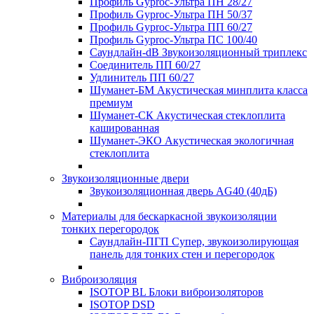
Профиль Gyproc-Ультра ПН 28/27
Профиль Gyproc-Ультра ПН 50/37
Профиль Gyproc-Ультра ПП 60/27
Профиль Gyproc-Ультра ПС 100/40
Саундлайн-dB Звукоизоляционный триплекс
Соединитель ПП 60/27
Удлинитель ПП 60/27
Шуманет-БМ Акустическая минплита класса
премиум
Шуманет-СК Акустическая стеклоплита
кашированная
Шуманет-ЭКО Акустическая экологичная
стеклоплита
Звукоизоляционные двери
Звукоизоляционная дверь AG40 (40дБ)
Материалы для бескаркасной звукоизоляции
тонких перегородок
Саундлайн-ПГП Супер, звукоизолирующая
панель для тонких стен и перегородок
Виброизоляция
ISOTOP BL Блоки виброизоляторов
ISOTOP DSD