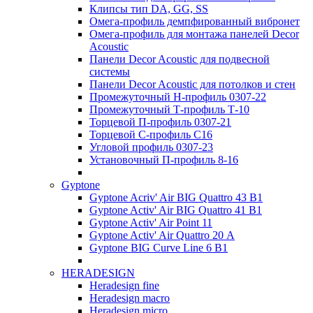
Клипсы тип DA, GG, SS
Омега-профиль демпфированный вибронет
Омега-профиль для монтажа панелей Decor
Acoustic
Панели Decor Acoustic для подвесной
системы
Панели Decor Acoustic для потолков и стен
Промежуточный Н-профиль 0307-22
Промежуточный Т-профиль Т-10
Торцевой П-профиль 0307-21
Торцевой С-профиль С16
Угловой профиль 0307-23
Установочный П-профиль 8-16
Gyptone
Gyptone Acriv' Air BIG Quattro 43 В1
Gyptone Activ' Air BIG Quattro 41 B1
Gyptone Activ' Air Point 11
Gyptone Activ' Air Quattro 20 А
Gyptone BIG Curve Line 6 B1
HERADESIGN
Heradesign fine
Heradesign macro
Heradesign micro