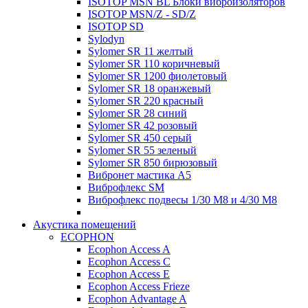
ISOTOP MSN BL Блоки виброизоляторов
ISOTOP MSN/Z - SD/Z
ISOTOP SD
Sylodyn
Sylomer SR 11 желтый
Sylomer SR 110 коричневый
Sylomer SR 1200 фиолетовый
Sylomer SR 18 оранжевый
Sylomer SR 220 красный
Sylomer SR 28 синий
Sylomer SR 42 розовый
Sylomer SR 450 серый
Sylomer SR 55 зеленый
Sylomer SR 850 бирюзовый
Вибронет мастика А5
Виброфлекс SM
Виброфлекс подвесы 1/30 М8 и 4/30 М8
Акустика помещений
ECOPHON
Ecophon Access A
Ecophon Access C
Ecophon Access E
Ecophon Access Frieze
Ecophon Advantage A