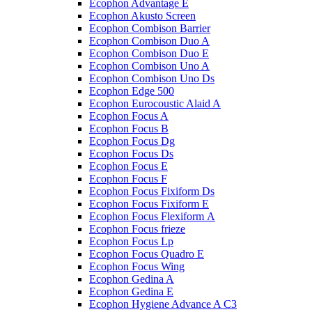
Ecophon Advantage E
Ecophon Akusto Screen
Ecophon Combison Barrier
Ecophon Combison Duo A
Ecophon Combison Duo E
Ecophon Combison Uno A
Ecophon Combison Uno Ds
Ecophon Edge 500
Ecophon Eurocoustic Alaid A
Ecophon Focus A
Ecophon Focus B
Ecophon Focus Dg
Ecophon Focus Ds
Ecophon Focus E
Ecophon Focus F
Ecophon Focus Fixiform Ds
Ecophon Focus Fixiform E
Ecophon Focus Flexiform А
Ecophon Focus frieze
Ecophon Focus Lp
Ecophon Focus Quаdro E
Ecophon Focus Wing
Ecophon Gedina A
Ecophon Gedina E
Ecophon Hygiene Advance A C3