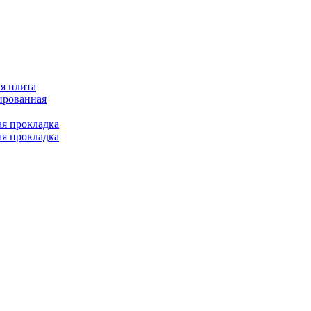
я плита
ированная
ая прокладка
ая прокладка