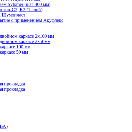
ем Sylomer (шаг 400 мм)
топ-С2, К2 (1 слой)
ем Шумопласт
рытие с применением Акуфлекс
 двойном каркасе 2х100 мм
 двойном каркасе 2х50мм
каркасе 100 мм
каркасе 50 мм
ая прокладка
ая прокладка
ВА)