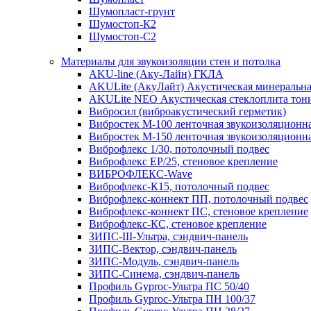
Шумопласт-грунт
Шумостоп-К2
Шумостоп-С2
Материалы для звукоизоляции стен и потолка
AKU-line (Aку-Лайн) ГКЛА
AKULite (АкуЛайт) Акустическая минеральна
AKULite NEO Акустическая стеклоплита тон
Вибросил (виброакустический герметик)
Вибростек М-100 ленточная звукоизоляционн
Вибростек М-150 ленточная звукоизоляционн
Виброфлекс 1/30, потолочный подвес
Виброфлекс EP/25, стеновое крепление
ВИБРОФЛЕКС-Wave
Виброфлекс-К15, потолочный подвес
Виброфлекс-коннект ПП, потолочный подвес
Виброфлекс-коннект ПС, стеновое крепление
Виброфлекс-КС, стеновое крепление
ЗИПС-III-Ультра, сэндвич-панель
ЗИПС-Вектор, сэндвич-панель
ЗИПС-Модуль, сэндвич-панель
ЗИПС-Синема, сэндвич-панель
Профиль Gyproc-Ультра ПC 50/40
Профиль Gyproc-Ультра ПН 100/37