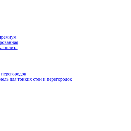
премиум
рованная
клоплита
 перегородок
ель для тонких стен и перегородок