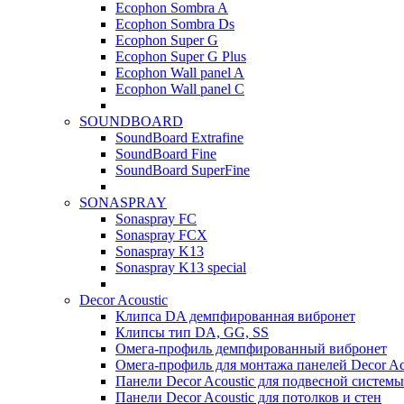
Ecophon Sombra A
Ecophon Sombra Ds
Ecophon Super G
Ecophon Super G Plus
Ecophon Wall panel A
Ecophon Wall panel C
SOUNDBOARD
SoundBoard Extrafine
SoundBoard Fine
SoundBoard SuperFine
SONASPRAY
Sonaspray FC
Sonaspray FCX
Sonaspray K13
Sonaspray K13 special
Decor Acoustic
Клипса DA демпфированная вибронет
Клипсы тип DA, GG, SS
Омега-профиль демпфированный вибронет
Омега-профиль для монтажа панелей Decor Ac
Панели Decor Acoustic для подвесной системы
Панели Decor Acoustic для потолков и стен