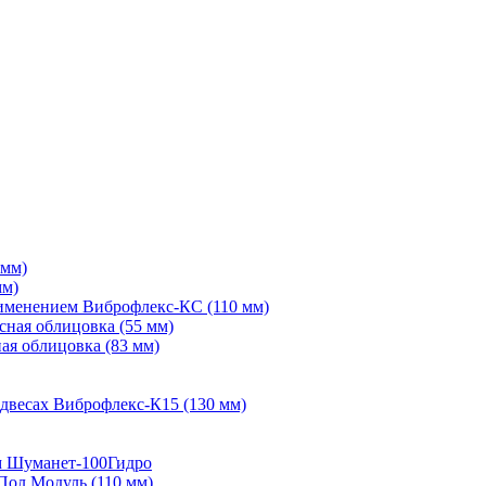
 мм)
мм)
рименением Виброфлекс-КС (110 мм)
сная облицовка (55 мм)
ая облицовка (83 мм)
двесах Виброфлекс-К15 (130 мм)
м Шуманет-100Гидро
Пол Модуль (110 мм)