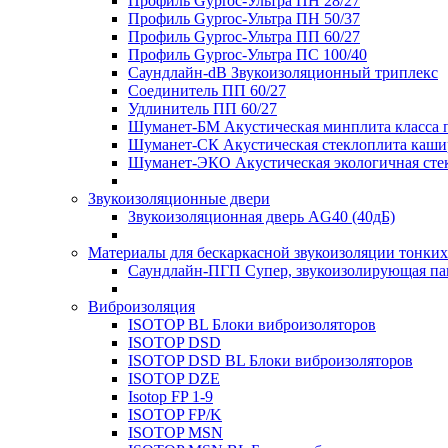
Профиль Gyproc-Ультра ПН 28/27
Профиль Gyproc-Ультра ПН 50/37
Профиль Gyproc-Ультра ПП 60/27
Профиль Gyproc-Ультра ПС 100/40
Саундлайн-dB Звукоизоляционный триплекс
Соединитель ПП 60/27
Удлинитель ПП 60/27
Шуманет-БМ Акустическая минплита класса 
Шуманет-СК Акустическая стеклоплита каши
Шуманет-ЭКО Акустическая экологичная сте
Звукоизоляционные двери
Звукоизоляционная дверь AG40 (40дБ)
Материалы для бескаркасной звукоизоляции тонких
Саундлайн-ПГП Супер, звукоизолирующая пан
Виброизоляция
ISOTOP BL Блоки виброизоляторов
ISOTOP DSD
ISOTOP DSD BL Блоки виброизоляторов
ISOTOP DZE
Isotop FP 1-9
ISOTOP FP/K
ISOTOP MSN