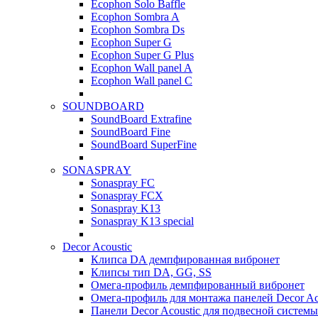
Ecophon Solo Baffle
Ecophon Sombra A
Ecophon Sombra Ds
Ecophon Super G
Ecophon Super G Plus
Ecophon Wall panel A
Ecophon Wall panel C
SOUNDBOARD
SoundBoard Extrafine
SoundBoard Fine
SoundBoard SuperFine
SONASPRAY
Sonaspray FC
Sonaspray FCX
Sonaspray K13
Sonaspray K13 special
Decor Acoustic
Клипса DA демпфированная вибронет
Клипсы тип DA, GG, SS
Омега-профиль демпфированный вибронет
Омега-профиль для монтажа панелей Decor Ac
Панели Decor Acoustic для подвесной системы