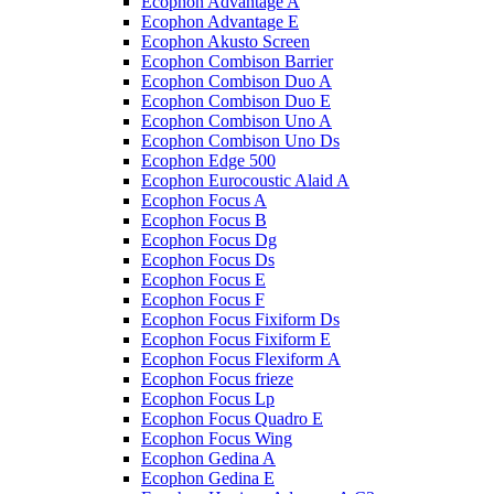
Ecophon Advantage A
Ecophon Advantage E
Ecophon Akusto Screen
Ecophon Combison Barrier
Ecophon Combison Duo A
Ecophon Combison Duo E
Ecophon Combison Uno A
Ecophon Combison Uno Ds
Ecophon Edge 500
Ecophon Eurocoustic Alaid A
Ecophon Focus A
Ecophon Focus B
Ecophon Focus Dg
Ecophon Focus Ds
Ecophon Focus E
Ecophon Focus F
Ecophon Focus Fixiform Ds
Ecophon Focus Fixiform E
Ecophon Focus Flexiform А
Ecophon Focus frieze
Ecophon Focus Lp
Ecophon Focus Quаdro E
Ecophon Focus Wing
Ecophon Gedina A
Ecophon Gedina E