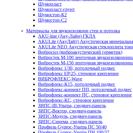
Шумопласт
Шумопласт-грунт
Шумостоп-К2
Шумостоп-С2
Материалы для звукоизоляции стен и потолка
AKU-line (Aку-Лайн) ГКЛА
AKULite (АкуЛайт) Акустическая минеральна
AKULite NEO Акустическая стеклоплита тон
Вибросил (виброакустический герметик)
Вибростек М-100 ленточная звукоизоляционн
Вибростек М-150 ленточная звукоизоляционн
Виброфлекс 1/30, потолочный подвес
Виброфлекс EP/25, стеновое крепление
ВИБРОФЛЕКС-Wave
Виброфлекс-К15, потолочный подвес
Виброфлекс-коннект ПП, потолочный подвес
Виброфлекс-коннект ПС, стеновое крепление
Виброфлекс-КС, стеновое крепление
ЗИПС-III-Ультра, сэндвич-панель
ЗИПС-Вектор, сэндвич-панель
ЗИПС-Модуль, сэндвич-панель
ЗИПС-Синема, сэндвич-панель
Профиль Gyproc-Ультра ПC 50/40
Профиль Gyproc-Ультра ПН 100/37