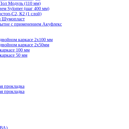
Пол Модуль (110 мм)
ем Sylomer (шаг 400 мм)
топ-С2, К2 (1 слой)
ем Шумопласт
рытие с применением Акуфлекс
 двойном каркасе 2х100 мм
 двойном каркасе 2х50мм
каркасе 100 мм
каркасе 50 мм
ая прокладка
ая прокладка
ВА)