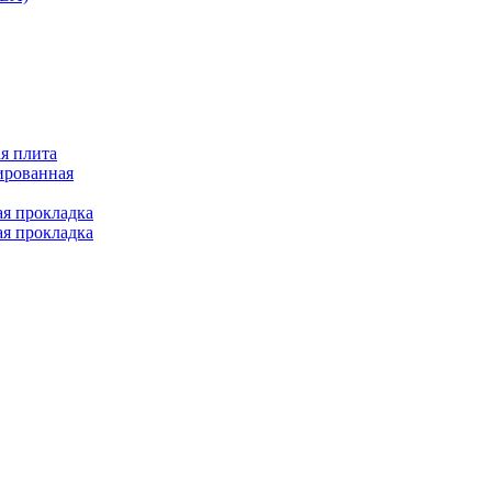
я плита
ированная
ая прокладка
ая прокладка