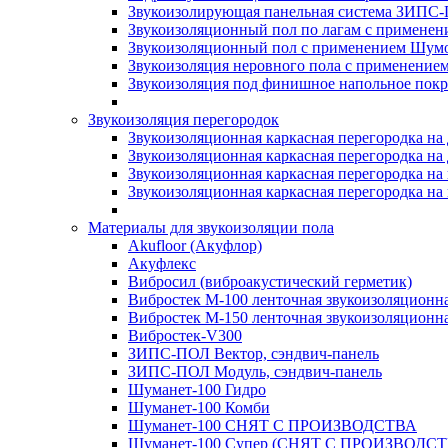
Звукоизолирующая панельная система ЗИПС-
Звукоизоляционный пол по лагам с применени
Звукоизоляционный пол с применением Шумос
Звукоизоляция неровного пола с применени
Звукоизоляция под финишное напольное пок
Звукоизоляция перегородок
Звукоизоляционная каркасная перегородка на
Звукоизоляционная каркасная перегородка на
Звукоизоляционная каркасная перегородка на 
Звукоизоляционная каркасная перегородка на 
Материалы для звукоизоляции пола
Akufloor (Акуфлор)
Акуфлекс
Вибросил (виброакустический герметик)
Вибростек М-100 ленточная звукоизоляционн
Вибростек М-150 ленточная звукоизоляционн
Вибростек-V300
ЗИПС-ПОЛ Вектор, сэндвич-панель
ЗИПС-ПОЛ Модуль, сэндвич-панель
Шуманет-100 Гидро
Шуманет-100 Комби
Шуманет-100 СНЯТ С ПРОИЗВОДСТВА
Шуманет-100 Супер (СНЯТ С ПРОИЗВОДСТ