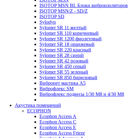
ISOTOP MSN BL Блоки виброизоляторов
ISOTOP MSN/Z - SD/Z
ISOTOP SD
Sylodyn
Sylomer SR 11 желтый
Sylomer SR 110 коричневый
Sylomer SR 1200 фиолетовый
Sylomer SR 18 оранжевый
Sylomer SR 220 красный
Sylomer SR 28 синий
Sylomer SR 42 розовый
Sylomer SR 450 серый
Sylomer SR 55 зеленый
Sylomer SR 850 бирюзовый
Вибронет мастика А5
Виброфлекс SM
Виброфлекс подвесы 1/30 М8 и 4/30 М8
Акустика помещений
ECOPHON
Ecophon Access A
Ecophon Access C
Ecophon Access E
Ecophon Access Frieze