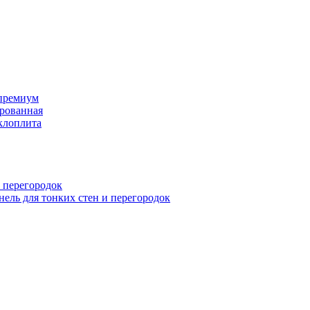
премиум
рованная
клоплита
 перегородок
ель для тонких стен и перегородок