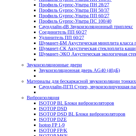
Профиль Gyproc-Ультра ПН 28/27
Профиль Gyproc-Ультра ПН 50/37
Профиль Gyproc-Ультра ПП 60/27
Профиль Gyproc-Ультра ПС 100/40
Саундлайн-dB Звукоизоляционный триплекс
Соединитель ПП 60/27
Удлинитель ПП 60/27
Шуманет-БМ Акустическая минплита класса 
Шуманет-СК Акустическая стеклоплита каши
Шуманет-ЭКО Акустическая экологичная сте
Звукоизоляционные двери
Звукоизоляционная дверь AG40 (40дБ)
Материалы для бескаркасной звукоизоляции тонких
Саундлайн-ПГП Супер, звукоизолирующая пан
Виброизоляция
ISOTOP BL Блоки виброизоляторов
ISOTOP DSD
ISOTOP DSD BL Блоки виброизоляторов
ISOTOP DZE
Isotop FP 1-9
ISOTOP FP/K
ISOTOP MSN