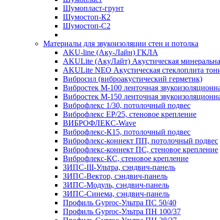
Шумопласт-грунт
Шумостоп-К2
Шумостоп-С2
Материалы для звукоизоляции стен и потолка
AKU-line (Aку-Лайн) ГКЛА
AKULite (АкуЛайт) Акустическая минеральна
AKULite NEO Акустическая стеклоплита тон
Вибросил (виброакустический герметик)
Вибростек М-100 ленточная звукоизоляционн
Вибростек М-150 ленточная звукоизоляционн
Виброфлекс 1/30, потолочный подвес
Виброфлекс EP/25, стеновое крепление
ВИБРОФЛЕКС-Wave
Виброфлекс-К15, потолочный подвес
Виброфлекс-коннект ПП, потолочный подвес
Виброфлекс-коннект ПС, стеновое крепление
Виброфлекс-КС, стеновое крепление
ЗИПС-III-Ультра, сэндвич-панель
ЗИПС-Вектор, сэндвич-панель
ЗИПС-Модуль, сэндвич-панель
ЗИПС-Синема, сэндвич-панель
Профиль Gyproc-Ультра ПC 50/40
Профиль Gyproc-Ультра ПН 100/37