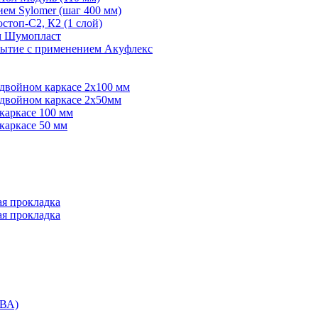
ем Sylomer (шаг 400 мм)
топ-С2, К2 (1 слой)
ем Шумопласт
рытие с применением Акуфлекс
 двойном каркасе 2х100 мм
 двойном каркасе 2х50мм
каркасе 100 мм
каркасе 50 мм
ая прокладка
ая прокладка
ВА)