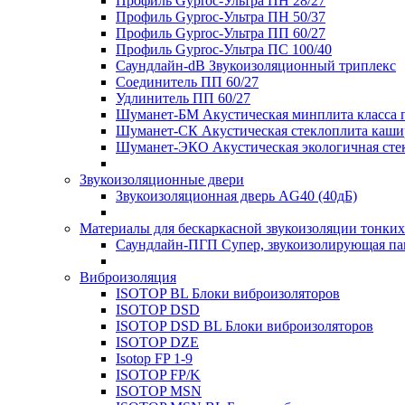
Профиль Gyproc-Ультра ПН 28/27
Профиль Gyproc-Ультра ПН 50/37
Профиль Gyproc-Ультра ПП 60/27
Профиль Gyproc-Ультра ПС 100/40
Саундлайн-dB Звукоизоляционный триплекс
Соединитель ПП 60/27
Удлинитель ПП 60/27
Шуманет-БМ Акустическая минплита класса 
Шуманет-СК Акустическая стеклоплита каши
Шуманет-ЭКО Акустическая экологичная сте
Звукоизоляционные двери
Звукоизоляционная дверь AG40 (40дБ)
Материалы для бескаркасной звукоизоляции тонких
Саундлайн-ПГП Супер, звукоизолирующая пан
Виброизоляция
ISOTOP BL Блоки виброизоляторов
ISOTOP DSD
ISOTOP DSD BL Блоки виброизоляторов
ISOTOP DZE
Isotop FP 1-9
ISOTOP FP/K
ISOTOP MSN