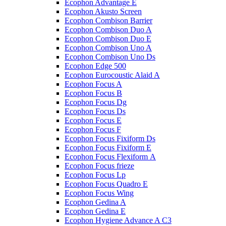
Ecophon Advantage E
Ecophon Akusto Screen
Ecophon Combison Barrier
Ecophon Combison Duo A
Ecophon Combison Duo E
Ecophon Combison Uno A
Ecophon Combison Uno Ds
Ecophon Edge 500
Ecophon Eurocoustic Alaid A
Ecophon Focus A
Ecophon Focus B
Ecophon Focus Dg
Ecophon Focus Ds
Ecophon Focus E
Ecophon Focus F
Ecophon Focus Fixiform Ds
Ecophon Focus Fixiform E
Ecophon Focus Flexiform А
Ecophon Focus frieze
Ecophon Focus Lp
Ecophon Focus Quаdro E
Ecophon Focus Wing
Ecophon Gedina A
Ecophon Gedina E
Ecophon Hygiene Advance A C3