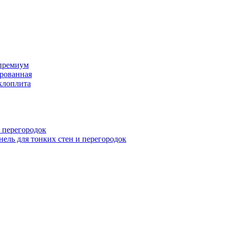
премиум
рованная
клоплита
 перегородок
ель для тонких стен и перегородок