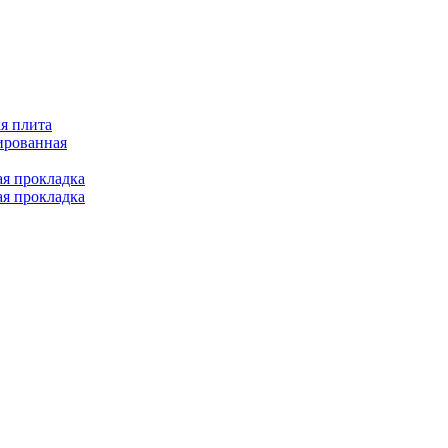
я плита
ированная
ая прокладка
ая прокладка