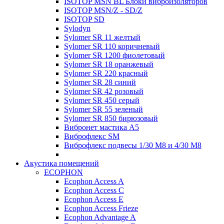
ISOTOP MSN BL Блоки виброизоляторов
ISOTOP MSN/Z - SD/Z
ISOTOP SD
Sylodyn
Sylomer SR 11 желтый
Sylomer SR 110 коричневый
Sylomer SR 1200 фиолетовый
Sylomer SR 18 оранжевый
Sylomer SR 220 красный
Sylomer SR 28 синий
Sylomer SR 42 розовый
Sylomer SR 450 серый
Sylomer SR 55 зеленый
Sylomer SR 850 бирюзовый
Вибронет мастика А5
Виброфлекс SM
Виброфлекс подвесы 1/30 М8 и 4/30 М8
Акустика помещений
ECOPHON
Ecophon Access A
Ecophon Access C
Ecophon Access E
Ecophon Access Frieze
Ecophon Advantage A