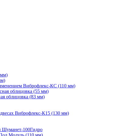
 мм)
мм)
рименением Виброфлекс-КС (110 мм)
сная облицовка (55 мм)
ая облицовка (83 мм)
двесах Виброфлекс-К15 (130 мм)
м Шуманет-100Гидро
Пол Модуль (110 мм)