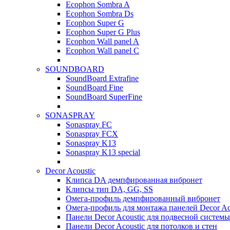
Ecophon Sombra A
Ecophon Sombra Ds
Ecophon Super G
Ecophon Super G Plus
Ecophon Wall panel A
Ecophon Wall panel C
SOUNDBOARD
SoundBoard Extrafine
SoundBoard Fine
SoundBoard SuperFine
SONASPRAY
Sonaspray FC
Sonaspray FCX
Sonaspray K13
Sonaspray K13 special
Decor Acoustic
Клипса DA демпфированная вибронет
Клипсы тип DA, GG, SS
Омега-профиль демпфированный вибронет
Омега-профиль для монтажа панелей Decor Ac
Панели Decor Acoustic для подвесной системы
Панели Decor Acoustic для потолков и стен