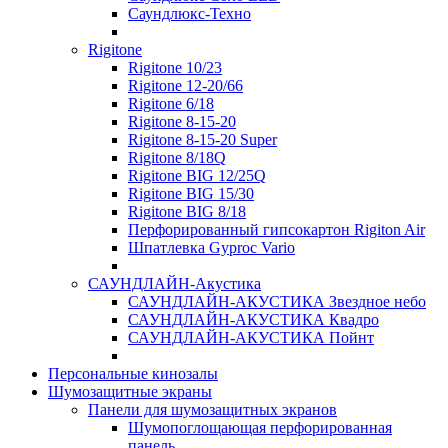
Саундлюкс-Техно
Rigitone
Rigitone 10/23
Rigitone 12-20/66
Rigitone 6/18
Rigitone 8-15-20
Rigitone 8-15-20 Super
Rigitone 8/18Q
Rigitone BIG 12/25Q
Rigitone BIG 15/30
Rigitone BIG 8/18
Перфорированный гипсокартон Rigiton Air
Шпатлевка Gyproc Vario
САУНДЛАЙН-Акустика
САУНДЛАЙН-АКУСТИКА Звездное небо
САУНДЛАЙН-АКУСТИКА Квадро
САУНДЛАЙН-АКУСТИКА Пойнт
Персональные кинозалы
Шумозащитные экраны
Панели для шумозащитных экранов
Шумопоглощающая перфорированная
панель