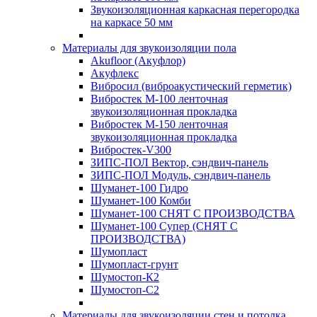
Звукоизоляционная каркасная перегородка
на каркасе 50 мм
Материалы для звукоизоляции пола
Akufloor (Акуфлор)
Акуфлекс
Вибросил (виброакустический герметик)
Вибростек М-100 ленточная
звукоизоляционная прокладка
Вибростек М-150 ленточная
звукоизоляционная прокладка
Вибростек-V300
ЗИПС-ПОЛ Вектор, сэндвич-панель
ЗИПС-ПОЛ Модуль, сэндвич-панель
Шуманет-100 Гидро
Шуманет-100 Комби
Шуманет-100 СНЯТ С ПРОИЗВОДСТВА
Шуманет-100 Супер (СНЯТ С
ПРОИЗВОДСТВА)
Шумопласт
Шумопласт-грунт
Шумостоп-К2
Шумостоп-С2
Материалы для звукоизоляции стен и потолка