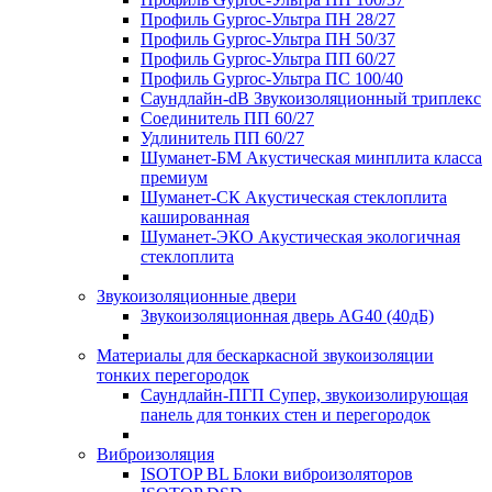
Профиль Gyproc-Ультра ПН 28/27
Профиль Gyproc-Ультра ПН 50/37
Профиль Gyproc-Ультра ПП 60/27
Профиль Gyproc-Ультра ПС 100/40
Саундлайн-dB Звукоизоляционный триплекс
Соединитель ПП 60/27
Удлинитель ПП 60/27
Шуманет-БМ Акустическая минплита класса
премиум
Шуманет-СК Акустическая стеклоплита
кашированная
Шуманет-ЭКО Акустическая экологичная
стеклоплита
Звукоизоляционные двери
Звукоизоляционная дверь AG40 (40дБ)
Материалы для бескаркасной звукоизоляции
тонких перегородок
Саундлайн-ПГП Супер, звукоизолирующая
панель для тонких стен и перегородок
Виброизоляция
ISOTOP BL Блоки виброизоляторов