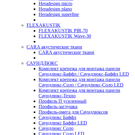
Heradesign micro
Heradesign plano
Heradesign superfine
FLEXAKUSTIK
FLEXAKUSTIK PIR-70
FLEXAKUSTIK Wave-30
CARA акустические ткани
CARA акустические ткани
САУНДЛЮКС
Комплект крепежа для монтажа панели
Саундлюкс-Баффл / Саундлюкс-Баффл LED
Комплект крепежа для монтажа панели
Саундлюкс-Соло / Саундлюкс-Соло LED
Комплект крепежа для монтажа панели
Саундлюкс-Техно
Профиль П усиленный
Профиль-заглушка
Профиль-омега для Саундлюксов
Саундлюкс Баффл
Саундлюкс Баффл LED
Саундлюкс Соло
Саундлюкс Соло LED