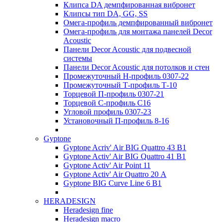
Клипса DA демпфированная вибронет
Клипсы тип DA, GG, SS
Омега-профиль демпфированный вибронет
Омега-профиль для монтажа панелей Decor
Acoustic
Панели Decor Acoustic для подвесной
системы
Панели Decor Acoustic для потолков и стен
Промежуточный Н-профиль 0307-22
Промежуточный Т-профиль Т-10
Торцевой П-профиль 0307-21
Торцевой С-профиль С16
Угловой профиль 0307-23
Установочный П-профиль 8-16
Gyptone
Gyptone Acriv' Air BIG Quattro 43 В1
Gyptone Activ' Air BIG Quattro 41 B1
Gyptone Activ' Air Point 11
Gyptone Activ' Air Quattro 20 А
Gyptone BIG Curve Line 6 B1
HERADESIGN
Heradesign fine
Heradesign macro