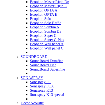
Ecophon Master Rigid Dp
Ecophon Master Rigid E
Ecophon OPTA A
Ecophon OPTA E
Ecophon Solo
Ecophon Solo Baffle
Ecophon Sombra A
Ecophon Sombra Ds
Ecophon Super G
Ecophon Super G Plus
Ecophon Wall panel A
Ecophon Wall panel C
SOUNDBOARD
SoundBoard Extrafine
SoundBoard Fine
SoundBoard SuperFine
SONASPRAY
Sonaspray FC
Sonaspray FCX
Sonaspray K13
Sonaspray K13 special
Decor Acoustic