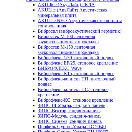
AKU-line (Aку-Лайн) ГКЛА
AKULite (АкуЛайт) Акустическая
минеральная плита
AKULite NEO Акустическая стеклоплита
тонированная
Вибросил (виброакустический герметик)
Вибростек М-100 ленточная
звукоизоляционная прокладка
Вибростек М-150 ленточная
звукоизоляционная прокладка
Виброфлекс 1/30, потолочный подвес
Виброфлекс EP/25, стеновое крепление
ВИБРОФЛЕКС-Wave
Виброфлекс-К15, потолочный подвес
Виброфлекс-коннект ПП, потолочный
подвес
Виброфлекс-коннект ПС, стеновое
крепление
Виброфлекс-КС, стеновое крепление
ЗИПС-III-Ультра, сэндвич-панель
ЗИПС-Вектор, сэндвич-панель
ЗИПС-Модуль, сэндвич-панель
ЗИПС-Синема, сэндвич-панель
Профиль Gyproc-Ультра ПC 50/40
Профиль Gyproc-Ультра ПН 100/37