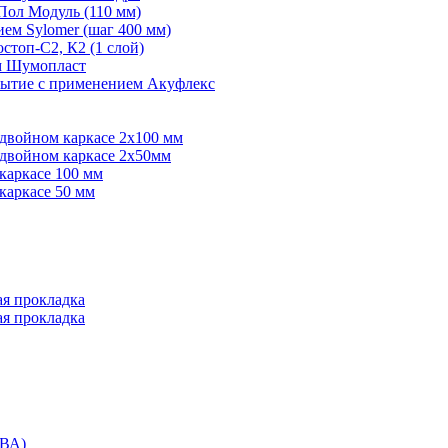
Пол Модуль (110 мм)
ем Sylomer (шаг 400 мм)
топ-С2, К2 (1 слой)
ем Шумопласт
рытие с применением Акуфлекс
 двойном каркасе 2х100 мм
 двойном каркасе 2х50мм
каркасе 100 мм
каркасе 50 мм
ая прокладка
ая прокладка
ВА)