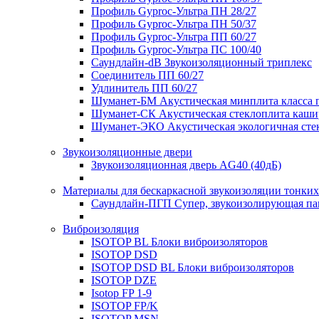
Профиль Gyproc-Ультра ПН 28/27
Профиль Gyproc-Ультра ПН 50/37
Профиль Gyproc-Ультра ПП 60/27
Профиль Gyproc-Ультра ПС 100/40
Саундлайн-dB Звукоизоляционный триплекс
Соединитель ПП 60/27
Удлинитель ПП 60/27
Шуманет-БМ Акустическая минплита класса 
Шуманет-СК Акустическая стеклоплита каши
Шуманет-ЭКО Акустическая экологичная сте
Звукоизоляционные двери
Звукоизоляционная дверь AG40 (40дБ)
Материалы для бескаркасной звукоизоляции тонких
Саундлайн-ПГП Супер, звукоизолирующая пан
Виброизоляция
ISOTOP BL Блоки виброизоляторов
ISOTOP DSD
ISOTOP DSD BL Блоки виброизоляторов
ISOTOP DZE
Isotop FP 1-9
ISOTOP FP/K
ISOTOP MSN