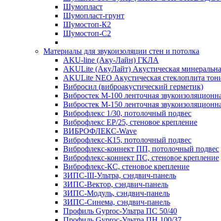
Шумопласт
Шумопласт-грунт
Шумостоп-К2
Шумостоп-С2
Материалы для звукоизоляции стен и потолка
AKU-line (Aку-Лайн) ГКЛА
AKULite (АкуЛайт) Акустическая минеральна
AKULite NEO Акустическая стеклоплита тон
Вибросил (виброакустический герметик)
Вибростек М-100 ленточная звукоизоляционн
Вибростек М-150 ленточная звукоизоляционн
Виброфлекс 1/30, потолочный подвес
Виброфлекс EP/25, стеновое крепление
ВИБРОФЛЕКС-Wave
Виброфлекс-К15, потолочный подвес
Виброфлекс-коннект ПП, потолочный подвес
Виброфлекс-коннект ПС, стеновое крепление
Виброфлекс-КС, стеновое крепление
ЗИПС-III-Ультра, сэндвич-панель
ЗИПС-Вектор, сэндвич-панель
ЗИПС-Модуль, сэндвич-панель
ЗИПС-Синема, сэндвич-панель
Профиль Gyproc-Ультра ПC 50/40
Профиль Gyproc-Ультра ПН 100/37