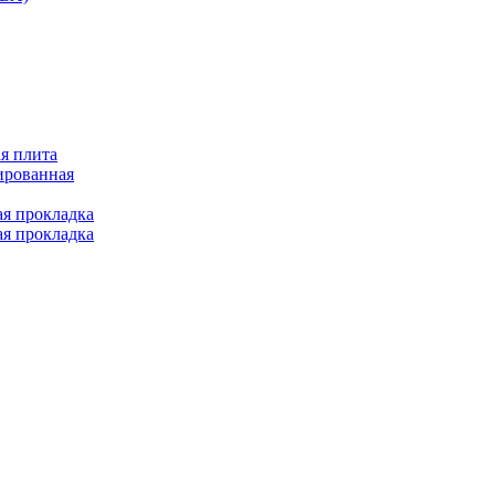
я плита
ированная
ая прокладка
ая прокладка