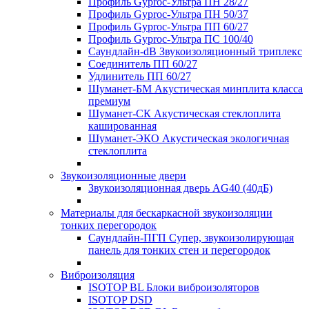
Профиль Gyproc-Ультра ПН 28/27
Профиль Gyproc-Ультра ПН 50/37
Профиль Gyproc-Ультра ПП 60/27
Профиль Gyproc-Ультра ПС 100/40
Саундлайн-dB Звукоизоляционный триплекс
Соединитель ПП 60/27
Удлинитель ПП 60/27
Шуманет-БМ Акустическая минплита класса
премиум
Шуманет-СК Акустическая стеклоплита
кашированная
Шуманет-ЭКО Акустическая экологичная
стеклоплита
Звукоизоляционные двери
Звукоизоляционная дверь AG40 (40дБ)
Материалы для бескаркасной звукоизоляции
тонких перегородок
Саундлайн-ПГП Супер, звукоизолирующая
панель для тонких стен и перегородок
Виброизоляция
ISOTOP BL Блоки виброизоляторов
ISOTOP DSD