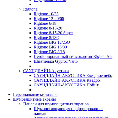
Rigitone
Rigitone 10/23
Rigitone 12-20/66
Rigitone 6/18
Rigitone 8-15-20
Rigitone 8-15-20 Super
Rigitone 8/18Q
Rigitone BIG 12/25Q
Rigitone BIG 15/30
Rigitone BIG 8/18
Перфорированный гипсокартон Rigiton Air
Шпатлевка Gyproc Vario
САУНДЛАЙН-Акустика
САУНДЛАЙН-АКУСТИКА Звездное небо
САУНДЛАЙН-АКУСТИКА Квадро
САУНДЛАЙН-АКУСТИКА Пойнт
Персональные кинозалы
Шумозащитные экраны
Панели для шумозащитных экранов
Шумопоглощающая перфорированная
панель