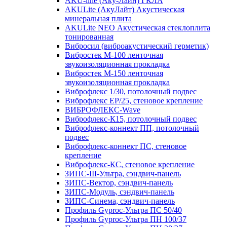
AKU-line (Aку-Лайн) ГКЛА
AKULite (АкуЛайт) Акустическая
минеральная плита
AKULite NEO Акустическая стеклоплита
тонированная
Вибросил (виброакустический герметик)
Вибростек М-100 ленточная
звукоизоляционная прокладка
Вибростек М-150 ленточная
звукоизоляционная прокладка
Виброфлекс 1/30, потолочный подвес
Виброфлекс EP/25, стеновое крепление
ВИБРОФЛЕКС-Wave
Виброфлекс-К15, потолочный подвес
Виброфлекс-коннект ПП, потолочный
подвес
Виброфлекс-коннект ПС, стеновое
крепление
Виброфлекс-КС, стеновое крепление
ЗИПС-III-Ультра, сэндвич-панель
ЗИПС-Вектор, сэндвич-панель
ЗИПС-Модуль, сэндвич-панель
ЗИПС-Синема, сэндвич-панель
Профиль Gyproc-Ультра ПC 50/40
Профиль Gyproc-Ультра ПН 100/37