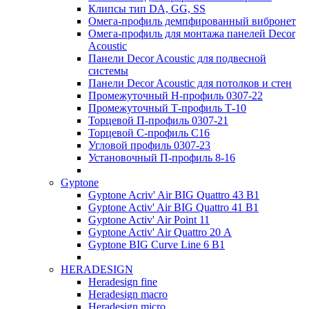
Клипсы тип DA, GG, SS
Омега-профиль демпфированный вибронет
Омега-профиль для монтажа панелей Decor
Acoustic
Панели Decor Acoustic для подвесной
системы
Панели Decor Acoustic для потолков и стен
Промежуточный Н-профиль 0307-22
Промежуточный Т-профиль Т-10
Торцевой П-профиль 0307-21
Торцевой С-профиль С16
Угловой профиль 0307-23
Установочный П-профиль 8-16
Gyptone
Gyptone Acriv' Air BIG Quattro 43 В1
Gyptone Activ' Air BIG Quattro 41 B1
Gyptone Activ' Air Point 11
Gyptone Activ' Air Quattro 20 А
Gyptone BIG Curve Line 6 B1
HERADESIGN
Heradesign fine
Heradesign macro
Heradesign micro