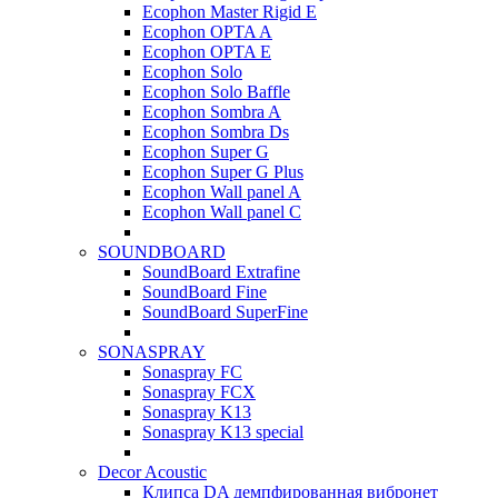
Ecophon Master Rigid E
Ecophon OPTA A
Ecophon OPTA E
Ecophon Solo
Ecophon Solo Baffle
Ecophon Sombra A
Ecophon Sombra Ds
Ecophon Super G
Ecophon Super G Plus
Ecophon Wall panel A
Ecophon Wall panel C
SOUNDBOARD
SoundBoard Extrafine
SoundBoard Fine
SoundBoard SuperFine
SONASPRAY
Sonaspray FC
Sonaspray FCX
Sonaspray K13
Sonaspray K13 special
Decor Acoustic
Клипса DA демпфированная вибронет