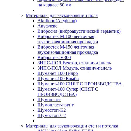
на каркасе 50 мм
Материалы для звукоизоляции пола
Akufloor (Акуфлор)
Акуфлекс
Вибросил (виброакустический герметик)
Вибростек М-100 ленточная
звукоизоляционная прокладка
Вибростек М-150 ленточная
звукоизоляционная прокладка
Вибростек-V300
ЗИПС-ПОЛ Вектор, сэндвич-панель
ЗИПС-ПОЛ Модуль, сэндвич-панель
Шуманет-100 Гидро
Шуманет-100 Комби
Шуманет-100 СНЯТ С ПРОИЗВОДСТВА
Шуманет-100 Супер (СНЯТ С
ПРОИЗВОДСТВА)
Шумопласт
Шумопласт-грунт
Шумостоп-К2
Шумостоп-С2
Материалы для звукоизоляции стен и потолка