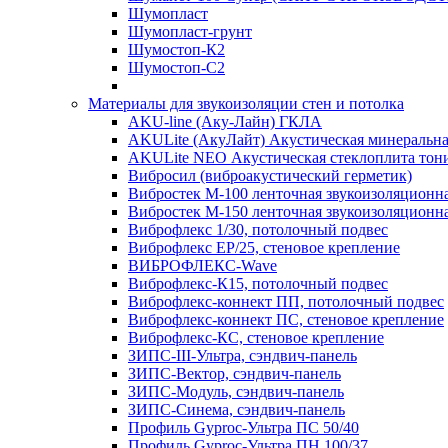
Шумопласт
Шумопласт-грунт
Шумостоп-К2
Шумостоп-С2
Материалы для звукоизоляции стен и потолка
AKU-line (Aку-Лайн) ГКЛА
AKULite (АкуЛайт) Акустическая минеральна
AKULite NEO Акустическая стеклоплита тон
Вибросил (виброакустический герметик)
Вибростек М-100 ленточная звукоизоляционн
Вибростек М-150 ленточная звукоизоляционн
Виброфлекс 1/30, потолочный подвес
Виброфлекс EP/25, стеновое крепление
ВИБРОФЛЕКС-Wave
Виброфлекс-К15, потолочный подвес
Виброфлекс-коннект ПП, потолочный подвес
Виброфлекс-коннект ПС, стеновое крепление
Виброфлекс-КС, стеновое крепление
ЗИПС-III-Ультра, сэндвич-панель
ЗИПС-Вектор, сэндвич-панель
ЗИПС-Модуль, сэндвич-панель
ЗИПС-Синема, сэндвич-панель
Профиль Gyproc-Ультра ПC 50/40
Профиль Gyproc-Ультра ПН 100/37