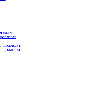
я плита
ированная
ая прокладка
ая прокладка