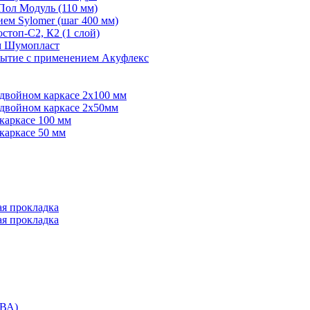
Пол Модуль (110 мм)
ем Sylomer (шаг 400 мм)
топ-С2, К2 (1 слой)
ем Шумопласт
рытие с применением Акуфлекс
 двойном каркасе 2х100 мм
 двойном каркасе 2х50мм
каркасе 100 мм
каркасе 50 мм
ая прокладка
ая прокладка
ВА)