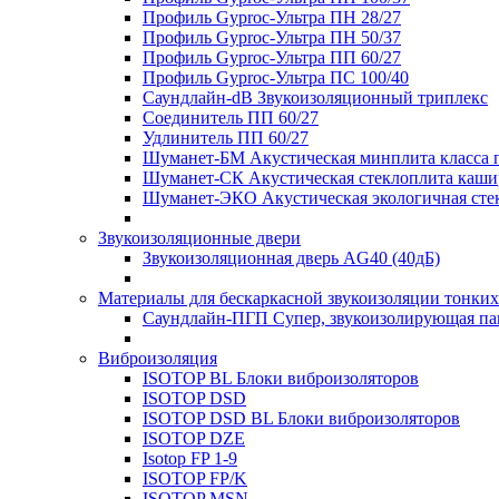
Профиль Gyproc-Ультра ПН 28/27
Профиль Gyproc-Ультра ПН 50/37
Профиль Gyproc-Ультра ПП 60/27
Профиль Gyproc-Ультра ПС 100/40
Саундлайн-dB Звукоизоляционный триплекс
Соединитель ПП 60/27
Удлинитель ПП 60/27
Шуманет-БМ Акустическая минплита класса 
Шуманет-СК Акустическая стеклоплита каши
Шуманет-ЭКО Акустическая экологичная сте
Звукоизоляционные двери
Звукоизоляционная дверь AG40 (40дБ)
Материалы для бескаркасной звукоизоляции тонких
Саундлайн-ПГП Супер, звукоизолирующая пан
Виброизоляция
ISOTOP BL Блоки виброизоляторов
ISOTOP DSD
ISOTOP DSD BL Блоки виброизоляторов
ISOTOP DZE
Isotop FP 1-9
ISOTOP FP/K
ISOTOP MSN