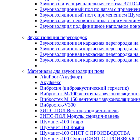
Звукоизолирующая панельная система ЗИПС-
Звукоизоляционный пол по лагам с применени
Звукоизоляционный пол с применением Шумос
Звукоизоляция неровного пола с применени
Звукоизоляция под финишное напольное пок
Звукоизоляция перегородок
Звукоизоляционная каркасная перегородка на
Звукоизоляционная каркасная перегородка на
Звукоизоляционная каркасная перегородка на 
Звукоизоляционная каркасная перегородка на 
Материалы для звукоизоляции пола
Akufloor (Акуфлор)
Акуфлекс
Вибросил (виброакустический герметик)
Вибростек М-100 ленточная звукоизоляционн
Вибростек М-150 ленточная звукоизоляционн
Вибростек-V300
ЗИПС-ПОЛ Вектор, сэндвич-панель
ЗИПС-ПОЛ Модуль, сэндвич-панель
Шуманет-100 Гидро
Шуманет-100 Комби
Шуманет-100 СНЯТ С ПРОИЗВОДСТВА
Шуманет-100 Супер (СНЯТ С ПРОИЗВОДСТ