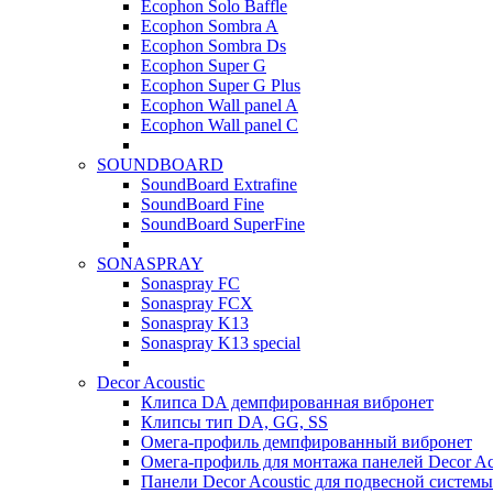
Ecophon Solo Baffle
Ecophon Sombra A
Ecophon Sombra Ds
Ecophon Super G
Ecophon Super G Plus
Ecophon Wall panel A
Ecophon Wall panel C
SOUNDBOARD
SoundBoard Extrafine
SoundBoard Fine
SoundBoard SuperFine
SONASPRAY
Sonaspray FC
Sonaspray FCX
Sonaspray K13
Sonaspray K13 special
Decor Acoustic
Клипса DA демпфированная вибронет
Клипсы тип DA, GG, SS
Омега-профиль демпфированный вибронет
Омега-профиль для монтажа панелей Decor Ac
Панели Decor Acoustic для подвесной системы