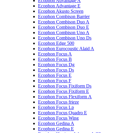
Ecophon Advantage A
Ecophon Advantage E
Ecophon Akusto Screen
Ecophon Combison Barrier
Ecophon Combison Duo A
Ecophon Combison Duo E
Ecophon Combison Uno A
Ecophon Combison Uno Ds
Ecophon Edge 500
Ecophon Eurocoustic Alaid A
Ecophon Focus A
Ecophon Focus B
Ecophon Focus Dg
Ecophon Focus Ds
Ecophon Focus E
Ecophon Focus F
Ecophon Focus Fixiform Ds
Ecophon Focus Fixiform E
Ecophon Focus Flexiform А
Ecophon Focus frieze
Ecophon Focus Lp
Ecophon Focus Quаdro E
Ecophon Focus Wing
Ecophon Gedina A
Ecophon Gedina E