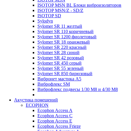
ISOTOP MSN BL Блоки виброизоляторов
ISOTOP MSN/Z - SD/Z
ISOTOP SD
Sylodyn
Sylomer SR 11 желтый
Sylomer SR 110 коричневый
Sylomer SR 1200 фиолетовый
Sylomer SR 18 оранжевый
Sylomer SR 220 красный
Sylomer SR 28 синий
Sylomer SR 42 розовый
Sylomer SR 450 серый
Sylomer SR 55 зеленый
Sylomer SR 850 бирюзовый
Вибронет мастика А5
Виброфлекс SM
Виброфлекс подвесы 1/30 М8 и 4/30 М8
Акустика помещений
ECOPHON
Ecophon Access A
Ecophon Access C
Ecophon Access E
Ecophon Access Frieze