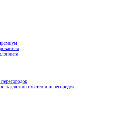
премиум
рованная
клоплита
 перегородок
ель для тонких стен и перегородок